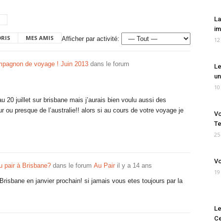
La
im
ORIS
MES AMIS
Afficher par activité:
12
pagnon de voyage ! Juin 2013
dans le forum
Le
un
10
’au 20 juillet sur brisbane mais j’aurais bien voulu aussi des
 ou presque de l’australie!! alors si au cours de votre voyage je
Vo
Te
25
Vo
au pair à Brisbane?
dans le forum
Au Pair
il y a 14 ans
19
Brisbane en janvier prochain! si jamais vous etes toujours par la
Le
Ce