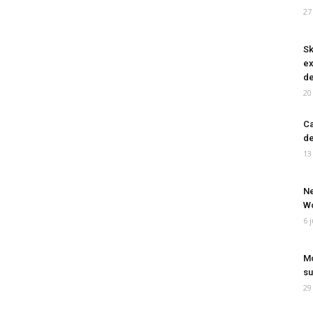
27
Sk
ex
de
20
Ca
de
13
Ne
Wo
6 
Mo
su
29