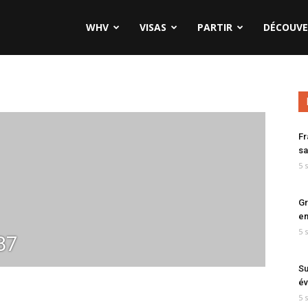
WHV
VISAS
PARTIR
DÉCOUVE
Fr
sa
5 
Gr
en
5 
87
Su
év
5 