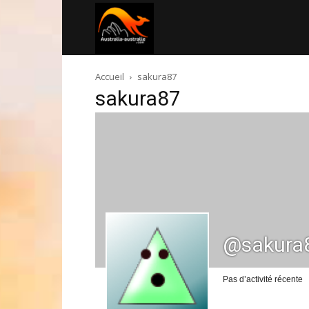
Australia-
Accueil
sakura87
australie.com
sakura87
@sakura
Pas d’activité récente