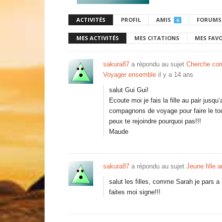
ACTIVITÉS
PROFIL
AMIS
FORUMS
0
MES ACTIVITÉS
MES CITATIONS
MES FAV
sakura87
a répondu au sujet
Cherche com
Voyager ensemble
il y a 14 ans
salut Gui Gui!
Ecoute moi je fais la fille au pair jusqu
compagnons de voyage pour faire le tour
peux te rejoindre pourquoi pas!!!
Maude
sakura87
a répondu au sujet
Jeune fille 
salut les filles, comme Sarah je pars a 
faites moi signe!!!