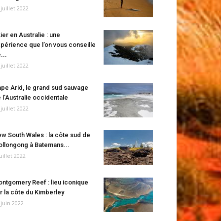
 juillet 2022
ier en Australie : une
périence que l’on vous conseille
...
 juillet 2022
pe Arid, le grand sud sauvage
 l’Australie occidentale
 juillet 2022
w South Wales : la côte sud de
llongong à Batemans...
juillet 2022
ntgomery Reef : lieu iconique
r la côte du Kimberley
 juin 2022