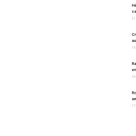
Hé
ca
21
Cr
au
16
Ra
en
24
Ro
am
17