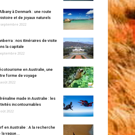
Albany à Denmark : une route
histoire et de joyaux naturels
 septembre 2022
nberra : nos itinéraires de visite
ns la capitale
septembre 2022
écotourisme en Australie, une
tre forme de voyage
 août 2022
rénaline made in Australie : les
tivités incontournables
août 2022
rf en Australie : A la recherche
 la vague...