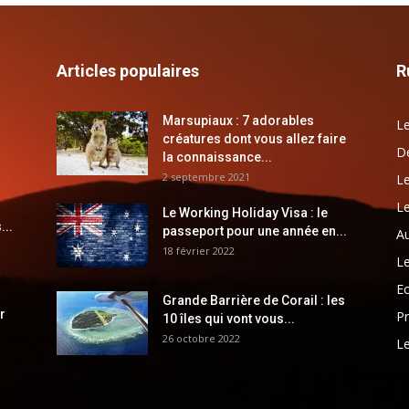
Articles populaires
R
Marsupiaux : 7 adorables
Le
créatures dont vous allez faire
Dé
la connaissance...
2 septembre 2021
Le
Le
Le Working Holiday Visa : le
...
passeport pour une année en...
Au
18 février 2022
Le
E
Grande Barrière de Corail : les
r
Pr
10 îles qui vont vous...
26 octobre 2022
Le