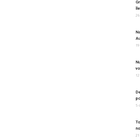
Gr
îl
26
Na
Au
19
Nu
vo
12
De
po
5 
To
no
21