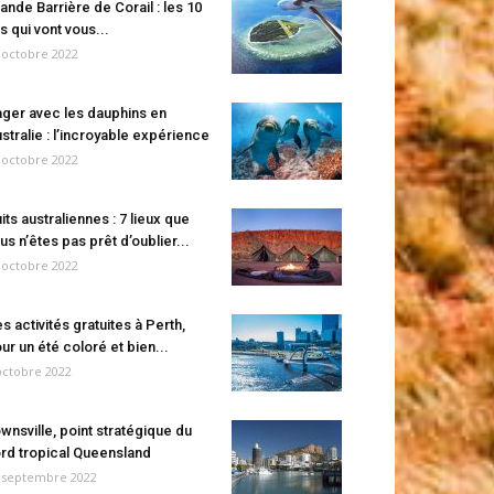
ande Barrière de Corail : les 10
es qui vont vous...
 octobre 2022
ger avec les dauphins en
stralie : l’incroyable expérience
 octobre 2022
its australiennes : 7 lieux que
us n’êtes pas prêt d’oublier...
 octobre 2022
s activités gratuites à Perth,
ur un été coloré et bien...
octobre 2022
wnsville, point stratégique du
rd tropical Queensland
 septembre 2022