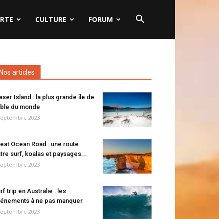
RTE
CULTURE
FORUM
Nos articles
aser Island : la plus grande île de
ble du monde
septembre 2023
eat Ocean Road : une route
tre surf, koalas et paysages...
septembre 2023
rf trip en Australie : les
énements à ne pas manquer
septembre 2023