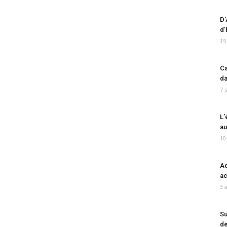
D’
d’
15
Ca
da
7 
L’
au
10
Ad
ac
3 
Su
de