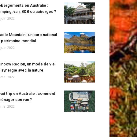
bergements en Australie :
mping, van, B&B ou auberges ?
 juin 2022
adle Mountain : un parc national
 patrimoine mondial
 juin 2022
inbow Region, un mode de vie
 synergie avec la nature
 mai 2022
ad trip en Australie : comment
énager son van ?
 mai 2022