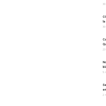
30
CO
la
30
Ca
Qu
23
No
bl
9 
Sa
em
2 