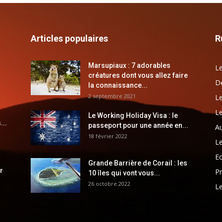
Articles populaires
R
Marsupiaux : 7 adorables
Le
créatures dont vous allez faire
Dé
la connaissance...
2 septembre 2021
Le
Le
Le Working Holiday Visa : le
...
passeport pour une année en...
Au
18 février 2022
Le
E
Grande Barrière de Corail : les
r
Pr
10 îles qui vont vous...
26 octobre 2022
Le