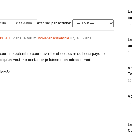
La
im
ORIS
MES AMIS
Afficher par activité:
12
fin 2011
dans le forum
Voyager ensemble
il y a 15 ans
Le
un
10
 pour fin septembre pour travailler et découvrir ce beau pays, et
quelqu’un veut me contacter je laisse mon adresse mail :
Vo
ientôt
Te
25
Vo
19
Le
Ce