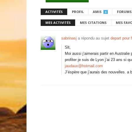
ACTIVITÉS
PROFIL
AMIS
FORUMS
0
MES ACTIVITÉS
MES CITATIONS
MES FAV
sabrinasj
a répondu au sujet
depart pour 
Slt,
Moi aussi j’aimerais partir en Australie
profiter je suis de Lyon j’ai 23 ans si 
jaudaux@hotmail.com
J’éspère que j’aurais des nouvelles. a b