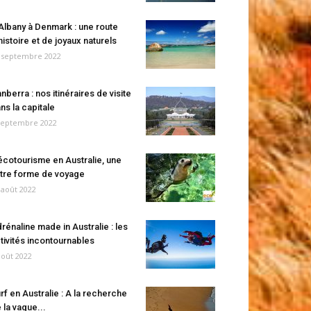
Albany à Denmark : une route
histoire et de joyaux naturels
 septembre 2022
nberra : nos itinéraires de visite
ns la capitale
septembre 2022
écotourisme en Australie, une
tre forme de voyage
 août 2022
rénaline made in Australie : les
tivités incontournables
août 2022
rf en Australie : A la recherche
 la vague...