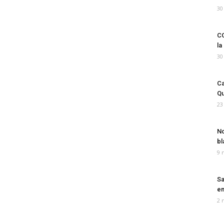
30
CO
la
30
Ca
Qu
23
No
bl
9 
Sa
em
2 