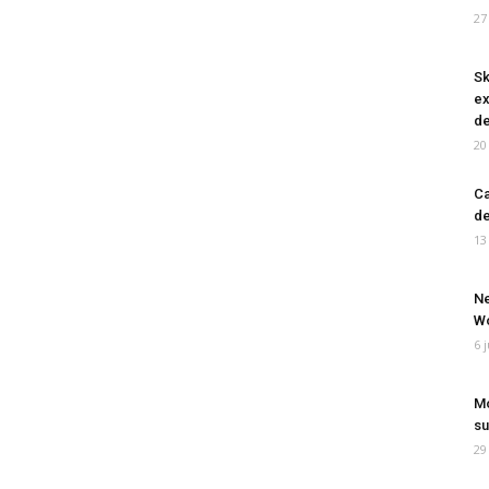
27
Sk
ex
de
20
Ca
de
13
Ne
Wo
6 
Mo
su
29