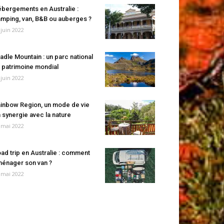
bergements en Australie :
mping, van, B&B ou auberges ?
 juin 2022
adle Mountain : un parc national
 patrimoine mondial
 juin 2022
inbow Region, un mode de vie
 synergie avec la nature
 mai 2022
ad trip en Australie : comment
énager son van ?
 mai 2022