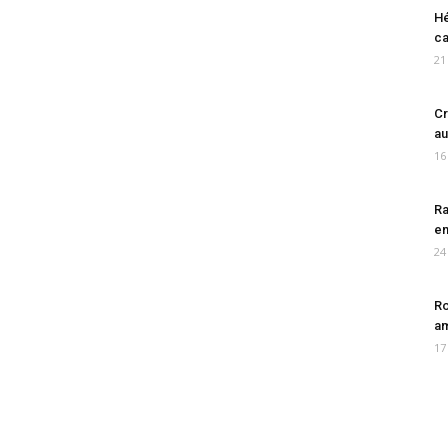
Hé
ca
21
Cr
au
16
Ra
en
24
Ro
am
17