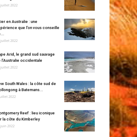
 juillet 2022
ier en Australie : une
périence que l’on vous conseille
...
 juillet 2022
pe Arid, le grand sud sauvage
 l’Australie occidentale
 juillet 2022
w South Wales : la côte sud de
llongong à Batemans...
juillet 2022
ntgomery Reef : lieu iconique
r la côte du Kimberley
 juin 2022