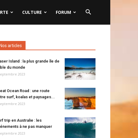
RTE
CULTURE
FORUM
Nos articles
aser Island : la plus grande île de
ble du monde
septembre 2023
eat Ocean Road : une route
tre surf, koalas et paysages...
septembre 2023
rf trip en Australie : les
énements à ne pas manquer
septembre 2023