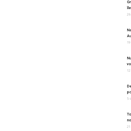
Gr
îl
26
Na
Au
19
Nu
vo
12
De
po
5 
To
no
21