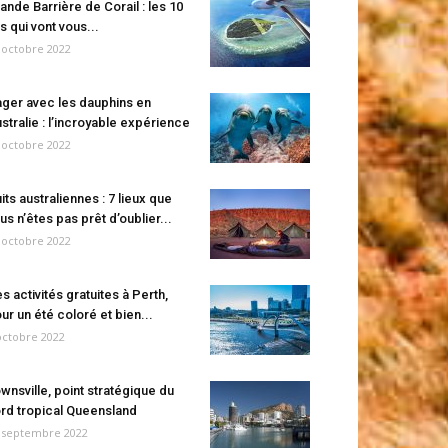
ande Barrière de Corail : les 10
es qui vont vous...
 octobre 2022
ger avec les dauphins en
stralie : l’incroyable expérience
 octobre 2022
its australiennes : 7 lieux que
us n’êtes pas prêt d’oublier...
 octobre 2022
s activités gratuites à Perth,
ur un été coloré et bien...
octobre 2022
wnsville, point stratégique du
rd tropical Queensland
 septembre 2022