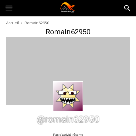
Australia-
Accueil
Romain62950
Romain62950
australie.com
@romain62950
Pas d’activité récente