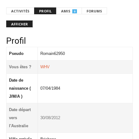
ACTIVITÉS
PROFIL
AMIS
FORUMS
0
AFFICHER
Profil
Pseudo
Romain62950
Vous êtes ?
WHV
Date de
naissance (
07/04/1984
J/M/A )
Date départ
vers
30/08/2012
l'Australie