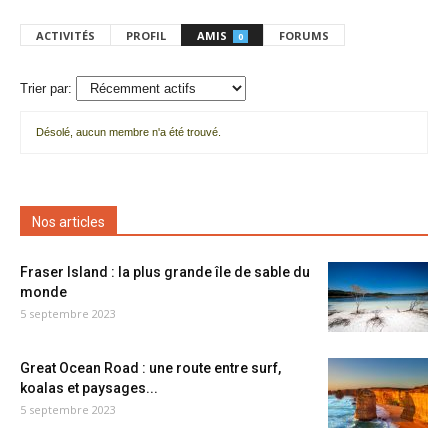
ACTIVITÉS
PROFIL
AMIS
FORUMS
0
Trier par:
Désolé, aucun membre n'a été trouvé.
Mes
amis
Nos articles
Fraser Island : la plus grande île de sable du
monde
5 septembre 2023
Great Ocean Road : une route entre surf,
koalas et paysages...
5 septembre 2023