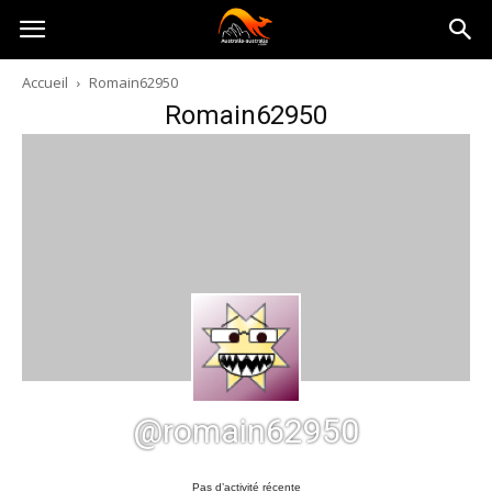
Australia-
Accueil
Romain62950
Romain62950
australie.com
@romain62950
Pas d’activité récente