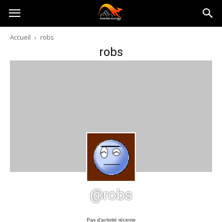
Australia-
Accueil
robs
robs
australie.com
@robs
Pas d’activité récente