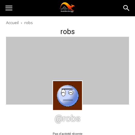
Australia-
Accueil
robs
robs
australie.com
@robs
Pas d’activité récente