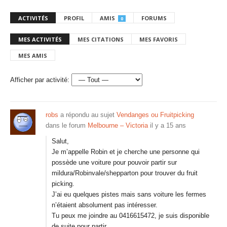
ACTIVITÉS
PROFIL
AMIS
FORUMS
0
MES ACTIVITÉS
MES CITATIONS
MES FAVORIS
MES AMIS
Afficher par activité:
robs
a répondu au sujet
Vendanges ou Fruitpicking
dans le forum
Melbourne – Victoria
il y a 15 ans
Salut,
Je m’appelle Robin et je cherche une personne qui
possède une voiture pour pouvoir partir sur
mildura/Robinvale/shepparton pour trouver du fruit
picking.
J’ai eu quelques pistes mais sans voiture les fermes
n’étaient absolument pas intéresser.
Tu peux me joindre au 0416615472, je suis disponible
de suite pour partir.