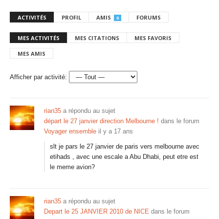
ACTIVITÉS
PROFIL
AMIS
FORUMS
0
MES ACTIVITÉS
MES CITATIONS
MES FAVORIS
MES AMIS
Afficher par activité:
rian35
a répondu au sujet
départ le 27 janvier direction Melbourne !
dans le forum
Voyager ensemble
il y a 17 ans
slt je pars le 27 janvier de paris vers melbourne avec
etihads , avec une escale a Abu Dhabi, peut etre est
le meme avion?
rian35
a répondu au sujet
Depart le 25 JANVIER 2010 de NICE
dans le forum