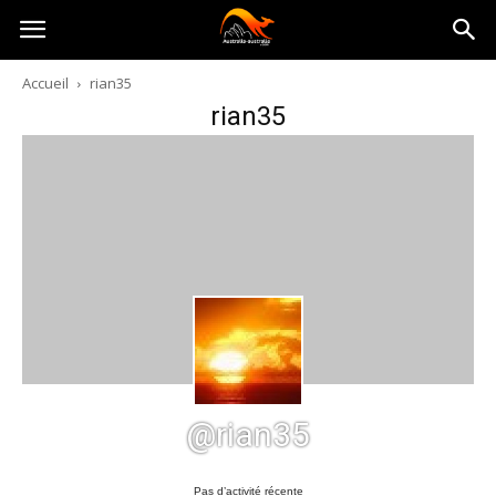
Australia-
Accueil
rian35
rian35
australie.com
@rian35
Pas d’activité récente