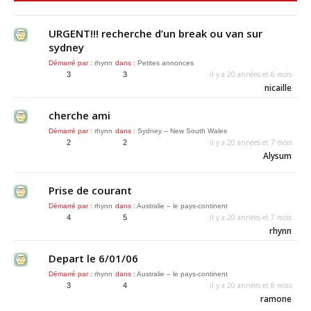
URGENT!!! recherche d’un break ou van sur
sydney
Démarré par :
rhynn
dans :
Petites annonces
il y a 20 années et 6 mois
3
3
nicaille
cherche ami
Démarré par :
rhynn
dans :
Sydney – New South Wales
il y a 20 années et 7 mois
2
2
Alysum
Prise de courant
Démarré par :
rhynn
dans :
Australie – le pays-continent
il y a 20 années et 7 mois
4
5
rhynn
Depart le 6/01/06
Démarré par :
rhynn
dans :
Australie – le pays-continent
il y a 20 années et 8 mois
3
4
ramone