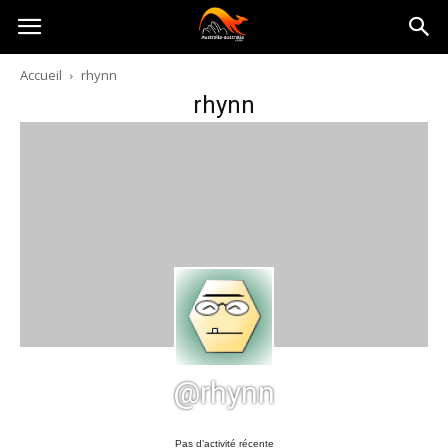
Australia-
Accueil
rhynn
rhynn
australie.com
@rhynn
Pas d’activité récente