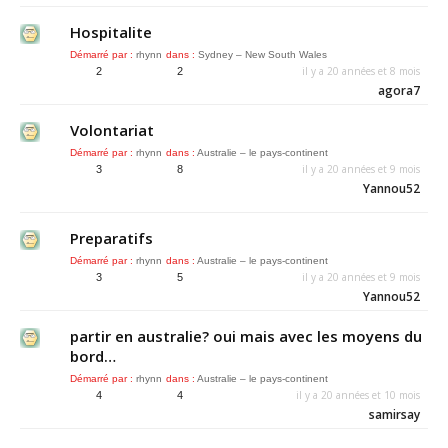
Hospitalite
Démarré par :
rhynn
dans :
Sydney – New South Wales
il y a 20 années et 8 mois
2
2
agora7
Volontariat
Démarré par :
rhynn
dans :
Australie – le pays-continent
il y a 20 années et 9 mois
3
8
Yannou52
Preparatifs
Démarré par :
rhynn
dans :
Australie – le pays-continent
il y a 20 années et 9 mois
3
5
Yannou52
partir en australie? oui mais avec les moyens du
bord…
Démarré par :
rhynn
dans :
Australie – le pays-continent
il y a 20 années et 10 mois
4
4
samirsay