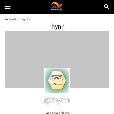
Australia-
Accueil
rhynn
rhynn
australie.com
@rhynn
Pas d’activité récente