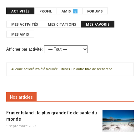
ACTIVITÉS
PROFIL
AMIS
FORUMS
0
MES ACTIVITÉS
MES CITATIONS
MES FAVORIS
MES AMIS
Afficher par activité:
Aucune activité n'a été trouvée. Utilisez un autre filtre de recherche.
Nos articles
Fraser Island : la plus grande île de sable du
monde
5 septembre 2023