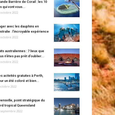
ande Barrière de Corail : les 10
es qui vont vous...
 octobre 2022
ger avec les dauphins en
stralie : l’incroyable expérience
 octobre 2022
its australiennes : 7 lieux que
us n’êtes pas prêt d’oublier...
 octobre 2022
s activités gratuites à Perth,
ur un été coloré et bien...
octobre 2022
wnsville, point stratégique du
rd tropical Queensland
 septembre 2022