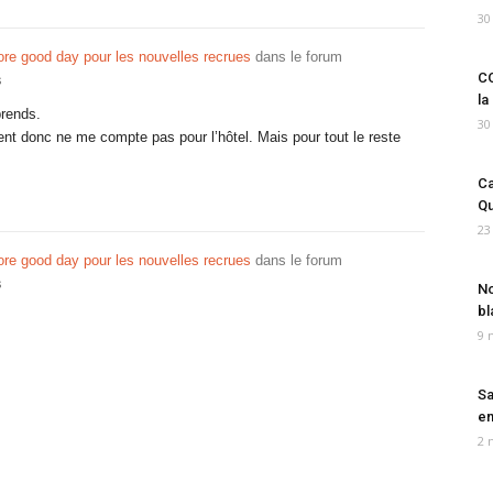
30
re good day pour les nouvelles recrues
dans le forum
CO
s
la
prends.
30
ent donc ne me compte pas pour l’hôtel. Mais pour tout le reste
Ca
Qu
23
re good day pour les nouvelles recrues
dans le forum
s
No
bl
9 
Sa
em
2 