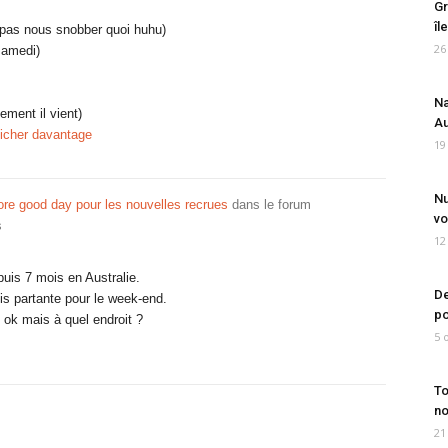
Gr
îl
va pas nous snobber quoi huhu)
26
samedi)
Na
ement il vient)
Au
ficher davantage
19
Nu
re good day pour les nouvelles recrues
dans le forum
vo
s
12
puis 7 mois en Australie.
De
uis partante pour le week-end.
po
ok mais à quel endroit ?
5 
To
no
21