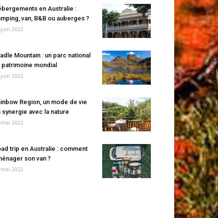
bergements en Australie :
mping, van, B&B ou auberges ?
 juin 2022
adle Mountain : un parc national
 patrimoine mondial
 juin 2022
inbow Region, un mode de vie
 synergie avec la nature
 mai 2022
ad trip en Australie : comment
énager son van ?
 mai 2022