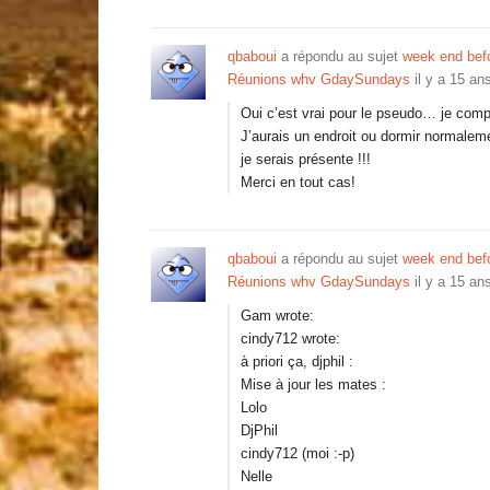
qbaboui
a répondu au sujet
week end befo
Réunions whv GdaySundays
il y a 15 an
Oui c’est vrai pour le pseudo… je com
J’aurais un endroit ou dormir normalem
je serais présente !!!
Merci en tout cas!
qbaboui
a répondu au sujet
week end befo
Réunions whv GdaySundays
il y a 15 an
Gam wrote:
cindy712 wrote:
à priori ça, djphil :
Mise à jour les mates :
Lolo
DjPhil
cindy712 (moi :-p)
Nelle