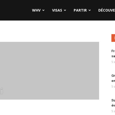
WHV
VISAS
PARTIR
DÉCOUVE
Fr
sa
5 
Gr
en
5 
i
Su
év
5 