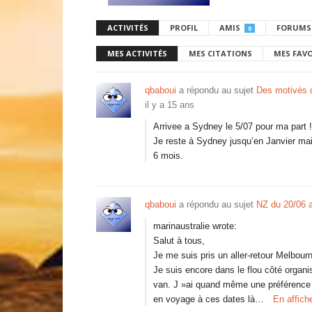
ACTIVITÉS
PROFIL
AMIS
FORUMS
0
MES ACTIVITÉS
MES CITATIONS
MES FAV
qbaboui
a répondu au sujet
Des motivés dé
il y a 15 ans
Arrivee a Sydney le 5/07 pour ma part !
Je reste à Sydney jusqu’en Janvier mai
6 mois.
qbaboui
a répondu au sujet
NZ du 20/06 
marinaustralie wrote:
Salut à tous,
Je me suis pris un aller-retour Melbou
Je suis encore dans le flou côté organis
van. J »ai quand même une préférence
en voyage à ces dates là…
En affich