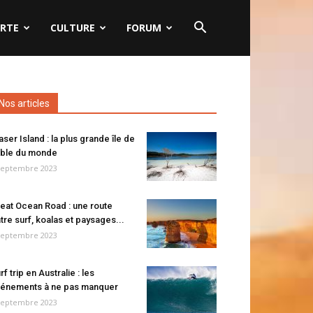
RTE
CULTURE
FORUM
Nos articles
aser Island : la plus grande île de
ble du monde
septembre 2023
eat Ocean Road : une route
tre surf, koalas et paysages...
septembre 2023
rf trip en Australie : les
énements à ne pas manquer
septembre 2023