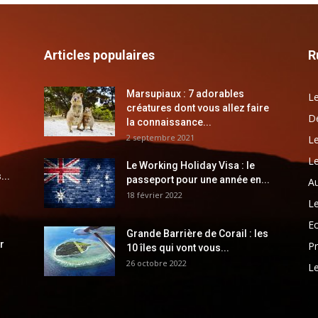
Articles populaires
R
Marsupiaux : 7 adorables
Le
créatures dont vous allez faire
Dé
la connaissance...
2 septembre 2021
Le
Le
Le Working Holiday Visa : le
...
passeport pour une année en...
Au
18 février 2022
Le
E
Grande Barrière de Corail : les
r
Pr
10 îles qui vont vous...
26 octobre 2022
Le