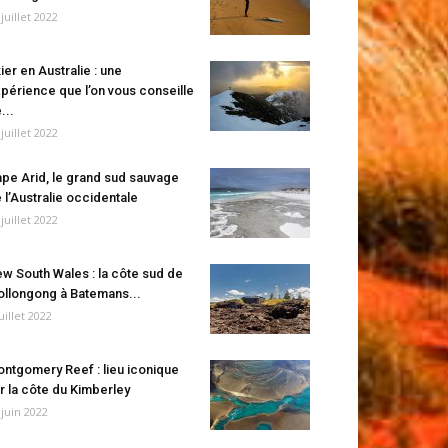
 juillet 2022
ier en Australie : une
périence que l’on vous conseille
...
 juillet 2022
pe Arid, le grand sud sauvage
 l’Australie occidentale
 juillet 2022
w South Wales : la côte sud de
llongong à Batemans...
juillet 2022
ntgomery Reef : lieu iconique
r la côte du Kimberley
 juin 2022