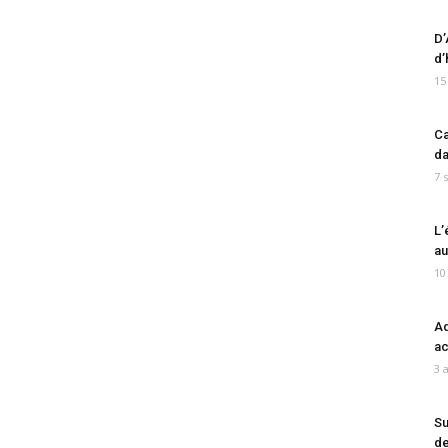
D’
d’
15
Ca
da
7 
L’
au
10
Ad
ac
3 
Su
de