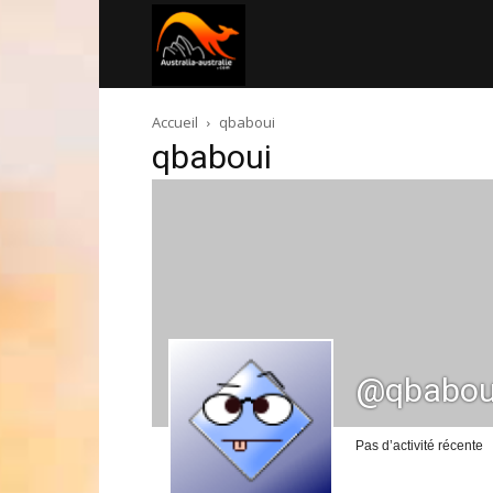
Australia-
Accueil
qbaboui
australie.com
qbaboui
@qbabou
Pas d’activité récente