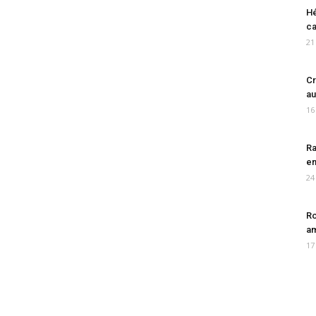
Hé
ca
21
Cr
au
16
Ra
en
24
Ro
am
17