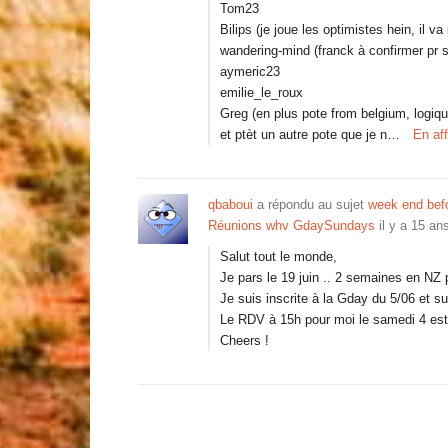
Tom23
Bilips (je joue les optimistes hein, il 
wandering-mind (franck à confirmer pr 
aymeric23
emilie_le_roux
Greg (en plus pote from belgium, logiqu
et ptèt un autre pote que je n…
En af
qbaboui
a répondu au sujet
week end befo
Réunions whv GdaySundays
il y a 15 an
Salut tout le monde,
Je pars le 19 juin .. 2 semaines en NZ 
Je suis inscrite à la Gday du 5/06 et s
Le RDV à 15h pour moi le samedi 4 est 
Cheers !