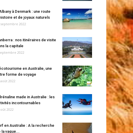
Albany à Denmark : une route
histoire et de joyaux naturels
 septembre 2022
nberra : nos itinéraires de visite
ns la capitale
septembre 2022
écotourisme en Australie, une
tre forme de voyage
 août 2022
rénaline made in Australie : les
tivités incontournables
août 2022
rf en Australie : A la recherche
 la vague...