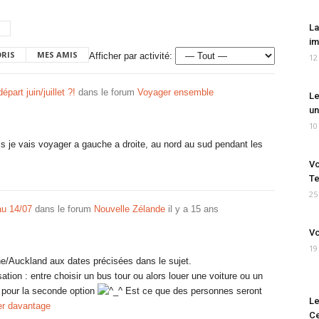
La
im
ORIS
MES AMIS
Afficher par activité:
12
part juin/juillet ?!
dans le forum
Voyager ensemble
Le
un
10
s je vais voyager a gauche a droite, au nord au sud pendant les
Vo
Te
25
au 14/07
dans le forum
Nouvelle Zélande
il y a 15 ans
Vo
19
rne/Auckland aux dates précisées dans le sujet.
ation : entre choisir un bus tour ou alors louer une voiture ou un
 pour la seconde option
Est ce que des personnes seront
Le
er davantage
Ce