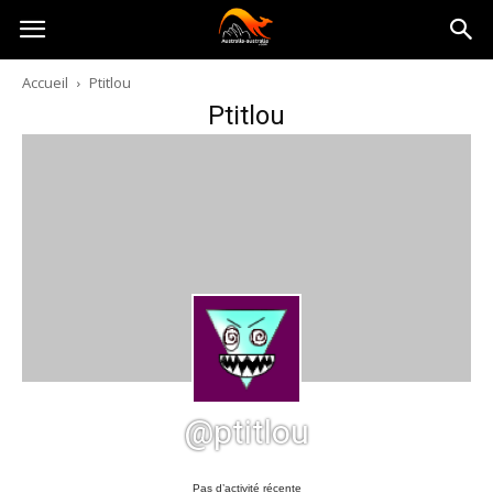
Australia-
Accueil
Ptitlou
Ptitlou
australie.com
@ptitlou
Pas d’activité récente