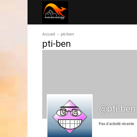
Australia-
Accueil
pti-ben
australie.com
pti-ben
@pti-ben
Pas d’activité récente