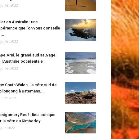
 juillet 2022
ier en Australie : une
périence que l’on vous conseille
...
 juillet 2022
pe Arid, le grand sud sauvage
 l’Australie occidentale
 juillet 2022
w South Wales : la côte sud de
llongong à Batemans...
juillet 2022
ntgomery Reef : lieu iconique
r la côte du Kimberley
 juin 2022