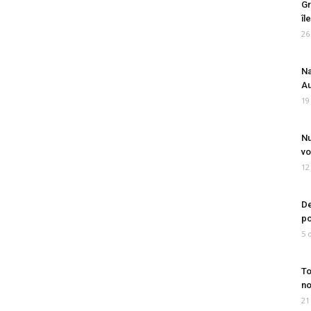
Gr
îl
26
Na
Au
19
Nu
vo
12
De
po
5 
To
no
21