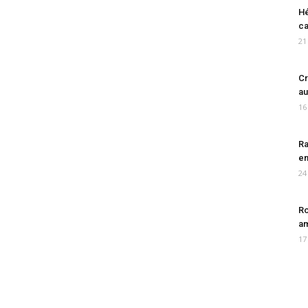
Hé
ca
21
Cr
au
16
Ra
en
24
Ro
am
17