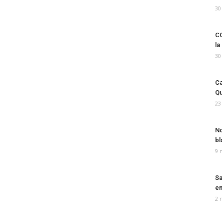
30
CO
la
30
Ca
Qu
23
No
bl
9 
Sa
em
2 