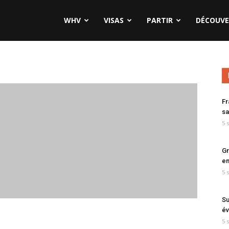
WHV
VISAS
PARTIR
DÉCOUVE
Fr
sa
5 
Gr
en
5 
Su
év
5 