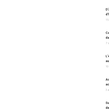
D’
d’
15
Ca
da
7 
L’
au
10
Ad
ac
3 
Su
de