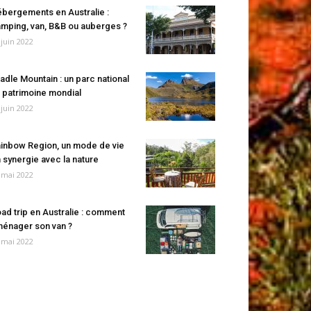
bergements en Australie :
mping, van, B&B ou auberges ?
 juin 2022
adle Mountain : un parc national
 patrimoine mondial
 juin 2022
inbow Region, un mode de vie
 synergie avec la nature
 mai 2022
ad trip en Australie : comment
énager son van ?
 mai 2022