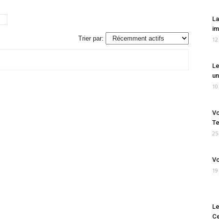
La
im
Trier par:
12
Le
un
10
Vo
Te
25
Vo
19
Le
Ce