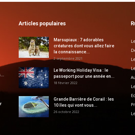
Articles populaires
R
Marsupiaux : 7 adorables
Le
créatures dont vous allez faire
Dé
la connaissance...
2 septembre 2021
Le
Le
Le Working Holiday Visa : le
...
passeport pour une année en...
Au
18 février 2022
Le
E
Grande Barrière de Corail : les
r
Pr
10 îles qui vont vous...
26 octobre 2022
Le