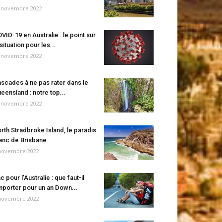
 novembre 2022
VID-19 en Australie : le point sur
 situation pour les...
 novembre 2022
scades à ne pas rater dans le
eensland : notre top...
 novembre 2022
rth Stradbroke Island, le paradis
anc de Brisbane
novembre 2022
c pour l’Australie : que faut-il
porter pour un an Down...
novembre 2022