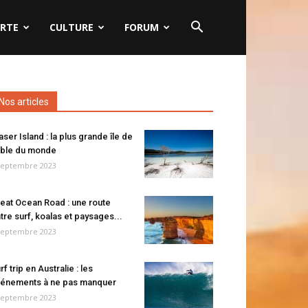
RTE
CULTURE
FORUM
Nos articles
aser Island : la plus grande île de
ble du monde
septembre 2023
eat Ocean Road : une route
tre surf, koalas et paysages...
septembre 2023
rf trip en Australie : les
énements à ne pas manquer
septembre 2023