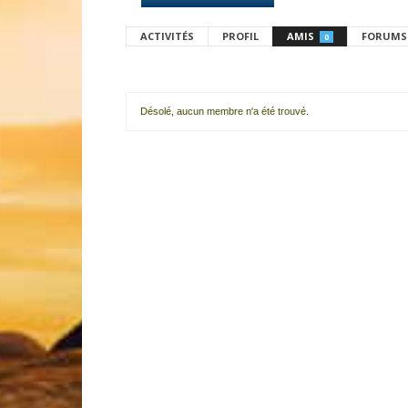
ACTIVITÉS
PROFIL
AMIS
FORUMS
0
Désolé, aucun membre n'a été trouvé.
Mes
amis