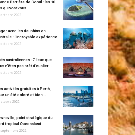
ande Barrière de Corail : les 10
es qui vont vous...
 octobre 2022
ger avec les dauphins en
stralie : l’incroyable expérience
 octobre 2022
its australiennes : 7 lieux que
us n’êtes pas prêt d’oublier...
 octobre 2022
s activités gratuites à Perth,
ur un été coloré et bien...
octobre 2022
wnsville, point stratégique du
rd tropical Queensland
 septembre 2022