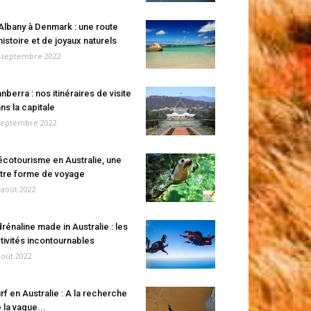
Albany à Denmark : une route
histoire et de joyaux naturels
 septembre 2022
nberra : nos itinéraires de visite
ns la capitale
septembre 2022
écotourisme en Australie, une
tre forme de voyage
 août 2022
rénaline made in Australie : les
tivités incontournables
août 2022
rf en Australie : A la recherche
 la vague...