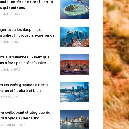
ande Barrière de Corail : les 10
es qui vont vous...
 octobre 2022
ger avec les dauphins en
stralie : l’incroyable expérience
 octobre 2022
its australiennes : 7 lieux que
us n’êtes pas prêt d’oublier...
 octobre 2022
s activités gratuites à Perth,
ur un été coloré et bien...
octobre 2022
wnsville, point stratégique du
rd tropical Queensland
 septembre 2022