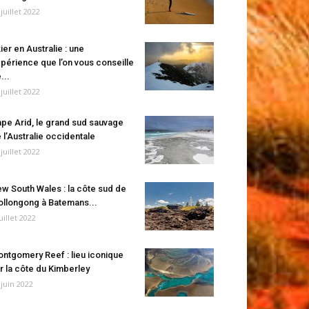
 juillet 2022
ier en Australie : une
périence que l’on vous conseille
...
 juillet 2022
pe Arid, le grand sud sauvage
 l’Australie occidentale
 juillet 2022
w South Wales : la côte sud de
llongong à Batemans...
juillet 2022
ntgomery Reef : lieu iconique
r la côte du Kimberley
 juin 2022