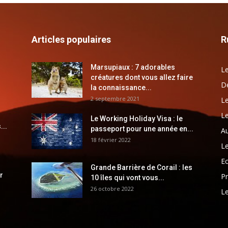
Articles populaires
R
Marsupiaux : 7 adorables
Le
créatures dont vous allez faire
Dé
la connaissance...
2 septembre 2021
Le
Le
Le Working Holiday Visa : le
...
passeport pour une année en...
Au
18 février 2022
Le
E
Grande Barrière de Corail : les
r
Pr
10 îles qui vont vous...
26 octobre 2022
Le