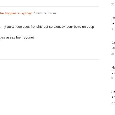
30
ntre froggies a Sydney ?
dans le forum
CO
la
 il y aurait quelques frenchis qui seraient ok pour boire un coup
30
t pas assez bien Sydney.
Ca
Qu
23
No
bl
9 
Sa
em
2 