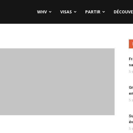
WHV
VISAS
PARTIR
DÉCOUVE
Fr
sa
5 
Gr
en
5 
Su
év
5 