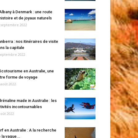
Albany à Denmark : une route
histoire et de joyaux naturels
 septembre 2022
nberra : nos itinéraires de visite
ns la capitale
septembre 2022
écotourisme en Australie, une
tre forme de voyage
 août 2022
rénaline made in Australie : les
tivités incontournables
août 2022
rf en Australie : A la recherche
 la vague...