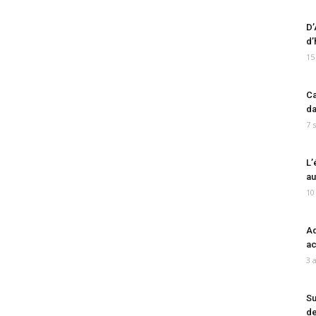
D’
d’
15
Ca
da
7 
L’
au
10
Ad
ac
3 
Su
de