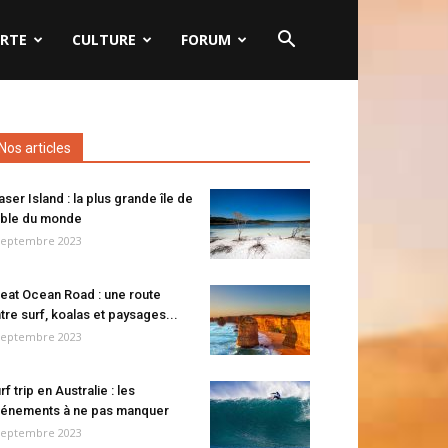
RTE
CULTURE
FORUM
Nos articles
aser Island : la plus grande île de
ble du monde
septembre 2023
eat Ocean Road : une route
tre surf, koalas et paysages...
septembre 2023
rf trip en Australie : les
énements à ne pas manquer
septembre 2023