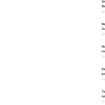
Gr
îl
26
Na
Au
19
Nu
vo
12
De
po
5 
To
no
21