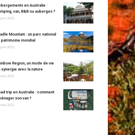
bergements en Australie :
mping, van, B&B ou auberges ?
 juin 2022
adle Mountain : un parc national
 patrimoine mondial
 juin 2022
inbow Region, un mode de vie
 synergie avec la nature
 mai 2022
ad trip en Australie : comment
énager son van ?
 mai 2022