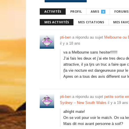
ACTIVITÉS
PROFIL
AMIS
FORUMS
0
MES ACTIVITÉS
MES CITATIONS
MES FAV
pti-ben
a répondu au sujet
Melbourne ou 
il y a 18 ans
va a Melbourne sans hesiter!!!!!!
J’ai fais les deux et j’ai ete tres dec
attractive, il ya tjrs un truc a faire que
(la vie nocture est dangeureuse pour le
Apres on a tous des avis different sur 
pti-ben
a répondu au sujet
petite sortie e
Sydney – New South Wales
il y a 19 ans
allright mate!
On se voit pour voir le match. On va les
Mais dit moi avant personne à soif?