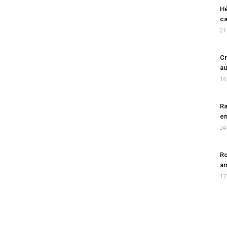
Hé
ca
21
Cr
au
16
Ra
en
24
Ro
am
17