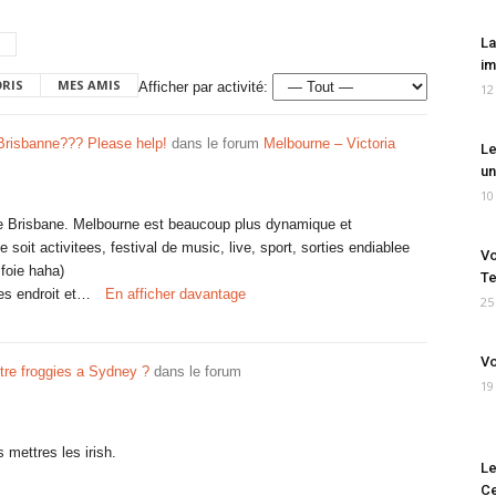
La
im
ORIS
MES AMIS
Afficher par activité:
12
Brisbanne??? Please help!
dans le forum
Melbourne – Victoria
Le
un
10
u de Brisbane. Melbourne est beaucoup plus dynamique et
 ce soit activitees, festival de music, live, sport, sorties endiablee
Vo
 foie haha)
Te
les endroit et…
En afficher davantage
25
Vo
ntre froggies a Sydney ?
dans le forum
19
 mettres les irish.
Le
Ce