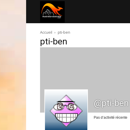
Australia-
Accueil
pti-ben
australie.com
pti-ben
@pti-ben
Pas d’activité récente