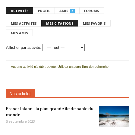
ACTIVITÉS
PROFIL
AMIS
FORUMS
0
MES ACTIVITÉS
MES CITATIONS
MES FAVORIS
MES AMIS
Afficher par activité:
Aucune activité n'a été trouvée. Utilisez un autre filtre de recherche.
Nos articles
Fraser Island : la plus grande île de sable du
monde
5 septembre 2023