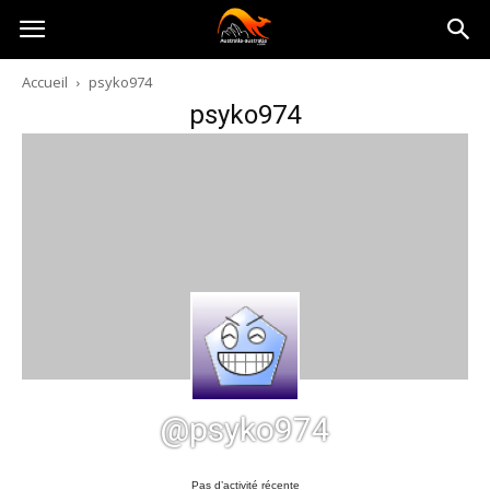
Australia-
Accueil
psyko974
psyko974
australie.com
@psyko974
Pas d’activité récente