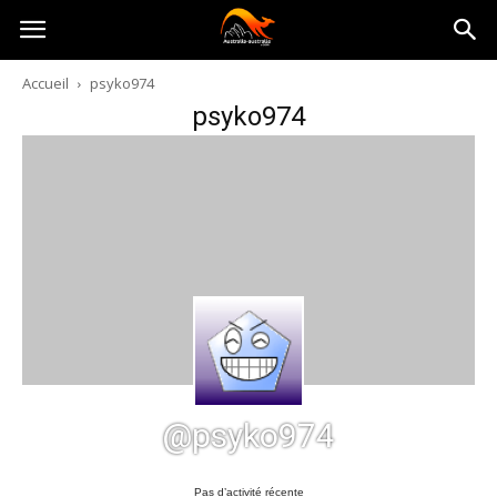
Australia-
Accueil
psyko974
psyko974
australie.com
@psyko974
Pas d’activité récente