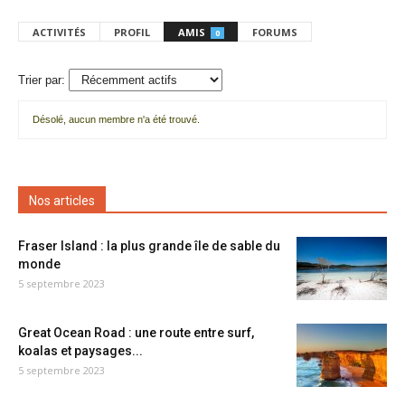
ACTIVITÉS
PROFIL
AMIS
FORUMS
0
Trier par:
Désolé, aucun membre n'a été trouvé.
Mes
amis
Nos articles
Fraser Island : la plus grande île de sable du
monde
5 septembre 2023
Great Ocean Road : une route entre surf,
koalas et paysages...
5 septembre 2023