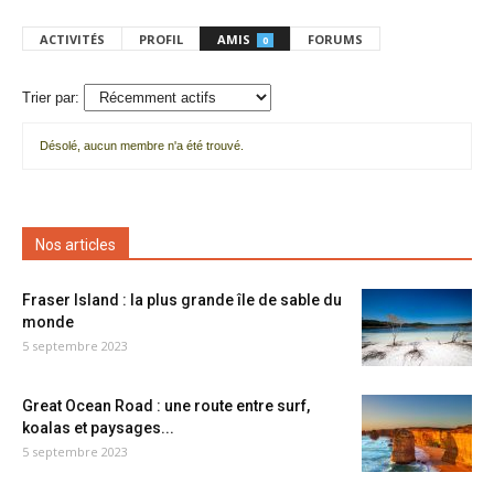
ACTIVITÉS
PROFIL
AMIS
FORUMS
0
Trier par:
Désolé, aucun membre n'a été trouvé.
Mes
amis
Nos articles
Fraser Island : la plus grande île de sable du
monde
5 septembre 2023
Great Ocean Road : une route entre surf,
koalas et paysages...
5 septembre 2023