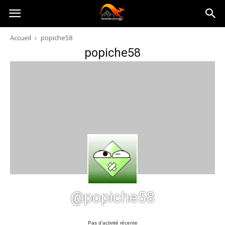
Australia-
Accueil
popiche58
popiche58
australie.com
@popiche58
Pas d’activité récente