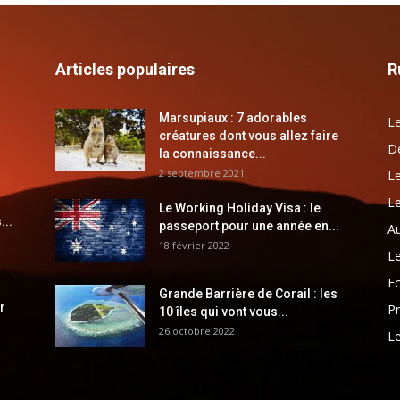
Articles populaires
R
Marsupiaux : 7 adorables
Le
créatures dont vous allez faire
Dé
la connaissance...
2 septembre 2021
Le
Le
Le Working Holiday Visa : le
...
passeport pour une année en...
Au
18 février 2022
Le
E
Grande Barrière de Corail : les
r
Pr
10 îles qui vont vous...
26 octobre 2022
Le