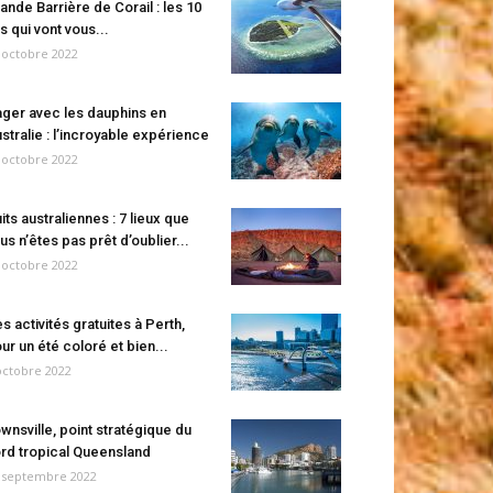
ande Barrière de Corail : les 10
es qui vont vous...
 octobre 2022
ger avec les dauphins en
stralie : l’incroyable expérience
 octobre 2022
its australiennes : 7 lieux que
us n’êtes pas prêt d’oublier...
 octobre 2022
s activités gratuites à Perth,
ur un été coloré et bien...
octobre 2022
wnsville, point stratégique du
rd tropical Queensland
 septembre 2022