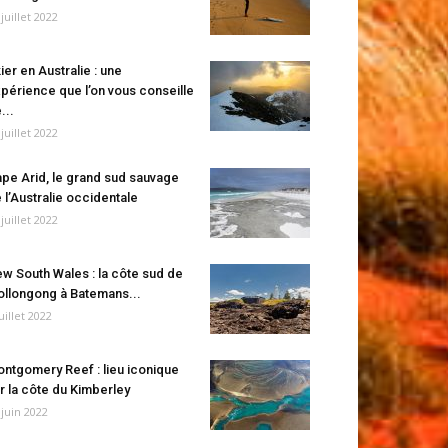
 juillet 2022
ier en Australie : une
périence que l’on vous conseille
...
 juillet 2022
pe Arid, le grand sud sauvage
 l’Australie occidentale
 juillet 2022
w South Wales : la côte sud de
llongong à Batemans...
juillet 2022
ntgomery Reef : lieu iconique
r la côte du Kimberley
 juin 2022