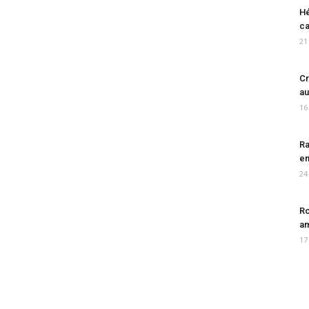
Hé
ca
21
Cr
au
16
Ra
en
24
Ro
am
17