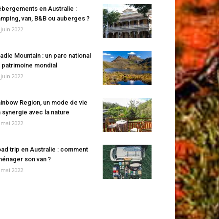
bergements en Australie :
mping, van, B&B ou auberges ?
 juin 2022
adle Mountain : un parc national
 patrimoine mondial
 juin 2022
inbow Region, un mode de vie
 synergie avec la nature
 mai 2022
ad trip en Australie : comment
énager son van ?
 mai 2022