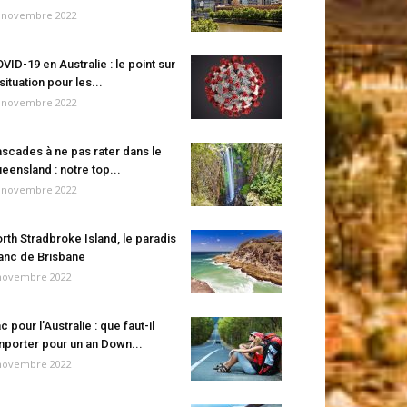
 novembre 2022
VID-19 en Australie : le point sur
 situation pour les...
 novembre 2022
scades à ne pas rater dans le
eensland : notre top...
 novembre 2022
rth Stradbroke Island, le paradis
anc de Brisbane
novembre 2022
c pour l’Australie : que faut-il
porter pour un an Down...
novembre 2022