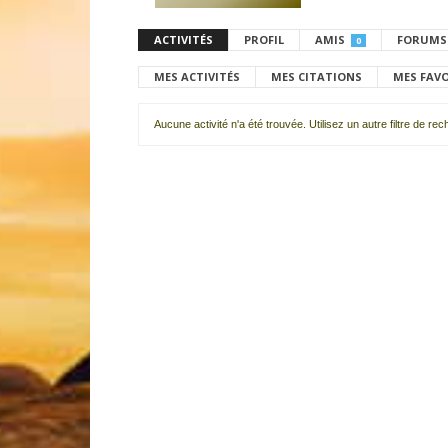
ACTIVITÉS
PROFIL
AMIS
FORUMS
0
MES ACTIVITÉS
MES CITATIONS
MES FAV
Aucune activité n'a été trouvée. Utilisez un autre filtre de re