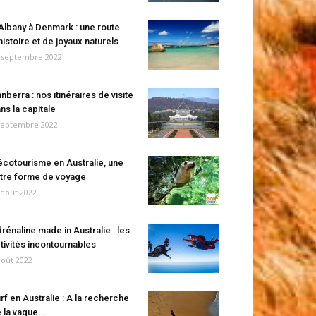
Albany à Denmark : une route
histoire et de joyaux naturels
 septembre 2022
nberra : nos itinéraires de visite
ns la capitale
septembre 2022
écotourisme en Australie, une
tre forme de voyage
 août 2022
rénaline made in Australie : les
tivités incontournables
août 2022
rf en Australie : A la recherche
 la vague...