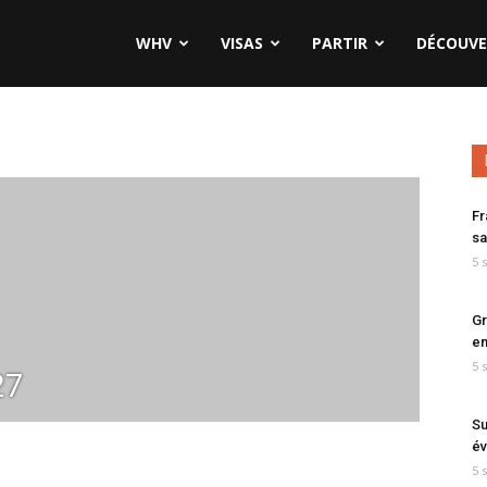
WHV
VISAS
PARTIR
DÉCOUVE
Fr
sa
5 
Gr
en
5 
27
Su
év
5 