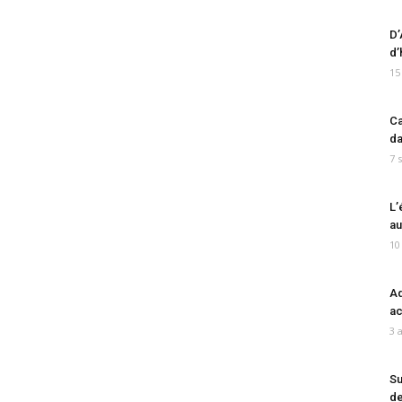
D’
d’
15
Ca
da
7 
L’
au
10
Ad
ac
3 
Su
de