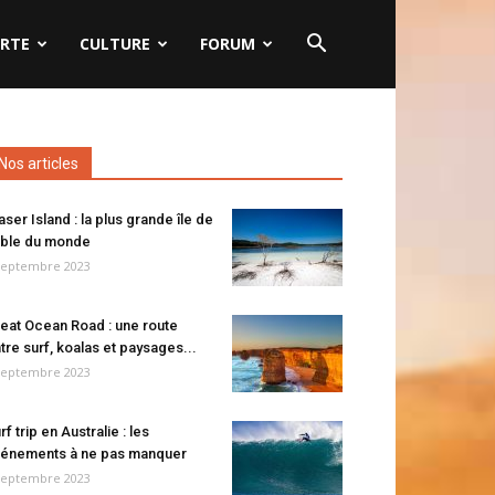
RTE
CULTURE
FORUM
Nos articles
aser Island : la plus grande île de
ble du monde
septembre 2023
eat Ocean Road : une route
tre surf, koalas et paysages...
septembre 2023
rf trip en Australie : les
énements à ne pas manquer
septembre 2023