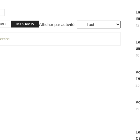
La
im
ORIS
MES AMIS
Afficher par activité:
12
cherche.
Le
un
10
Vo
Te
25
Vo
19
Le
Ce