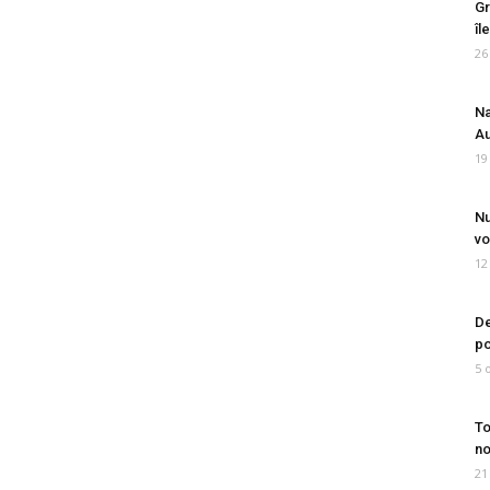
Gr
îl
26
Na
Au
19
Nu
vo
12
De
po
5 
To
no
21