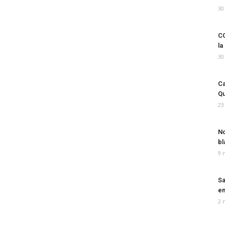
30
CO
la
30
Ca
Qu
23
No
bl
9 
Sa
em
2 