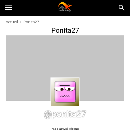
Australia-
Accueil
Ponita27
Ponita27
australie.com
@ponita27
Pas d’activité récente