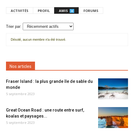
ACTIVITÉS
PROFIL
AMIS
FORUMS
0
Trier par:
Désolé, aucun membre n'a été trouvé.
Mes
amis
Nos articles
Fraser Island : la plus grande île de sable du
monde
5 septembre 2023
Great Ocean Road : une route entre surf,
koalas et paysages...
5 septembre 2023