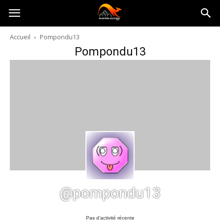
Australia-
Accueil
Pompondu13
Pompondu13
australie.com
@pompondu13
Pas d’activité récente