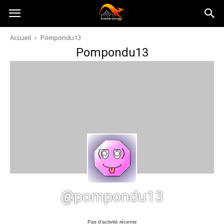
Australia-
Accueil
Pompondu13
Pompondu13
australie.com
@pompondu13
Pas d’activité récente