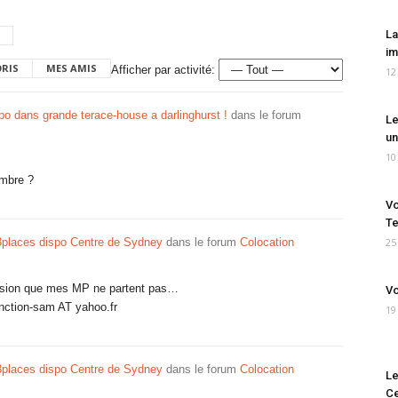
La
im
ORIS
MES AMIS
Afficher par activité:
12
o dans grande terace-house a darlinghurst !
dans le forum
Le
un
10
ambre ?
Vo
Te
 3places dispo Centre de Sydney
dans le forum
Colocation
25
pression que mes MP ne partent pas…
Vo
unction-sam AT yahoo.fr
19
 3places dispo Centre de Sydney
dans le forum
Colocation
Le
Ce