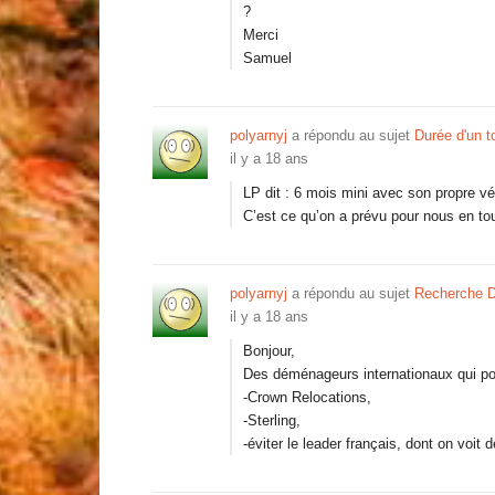
?
Merci
Samuel
polyarnyj
a répondu au sujet
Durée d'un to
il y a 18 ans
LP dit : 6 mois mini avec son propre vé
C’est ce qu’on a prévu pour nous en tou
polyarnyj
a répondu au sujet
Recherche 
il y a 18 ans
Bonjour,
Des déménageurs internationaux qui pou
-Crown Relocations,
-Sterling,
-éviter le leader français, dont on voit 