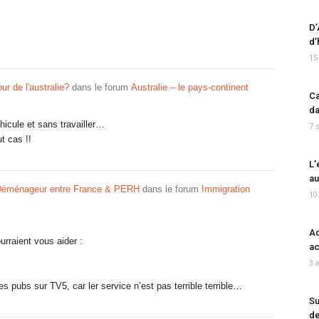
D’
d’
15
ur de l'australie?
dans le forum
Australie – le pays-continent
Ca
da
hicule et sans travailler…
7 
t cas !!
L’
au
Déménageur entre France & PERH
dans le forum
Immigration
10
Ad
rraient vous aider :
ac
3 
des pubs sur TV5, car ler service n’est pas terrible terrible…
Su
de