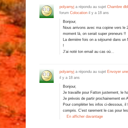
polyarnyj
a répondu au sujet
Chambre dbl
forum
Colocation
il y a 18 ans
Bonjour,
Nous arrivons avec ma copine vers le 2
moment là, on serait super preneurs !!
La dernière fois on a séjourné dans un 
!
J’ai noté ton email au cas où…
polyarnyj
a répondu au sujet
Envoyer une 
il y a 18 ans
Bonjour,
Je travaille pour Fatton justement, le 
Je prévois de partir prochainement en 
Pour compléter les infos ci-dessous, il f
compris. C’est rarement le cas pour les
En afficher davantage