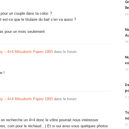
Gr
îl
 pour un couple dans ta coloc ?
26
t est-ce que le titulaire du bail s’en va aussi ?
Na
ais pour un mois seulement
Au
19
y – 4×4 Mitsubishi Pajero 1993
dans le forum
Nu
vo
12
e !
De
po
5 
y – 4×4 Mitsubishi Pajero 1993
dans le forum
To
no
t on recherche un 4×4 donc le vôtre pourrait nous intéresser.
21
ffres, coin pour le réchaud…) Et si oui avez-vous quelques photos