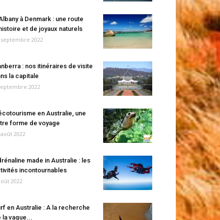
Albany à Denmark : une route
histoire et de joyaux naturels
 septembre 2022
nberra : nos itinéraires de visite
ns la capitale
septembre 2022
écotourisme en Australie, une
tre forme de voyage
 août 2022
rénaline made in Australie : les
tivités incontournables
août 2022
rf en Australie : A la recherche
 la vague...