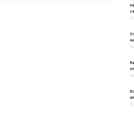
Hé
ca
21
Cr
au
16
Ra
en
24
Ro
am
17