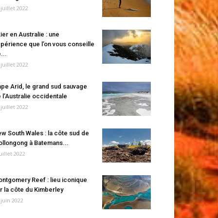
 juillet 2022
ier en Australie : une
périence que l’on vous conseille
...
 juillet 2022
pe Arid, le grand sud sauvage
 l’Australie occidentale
 juillet 2022
w South Wales : la côte sud de
llongong à Batemans...
juillet 2022
ntgomery Reef : lieu iconique
r la côte du Kimberley
 juin 2022