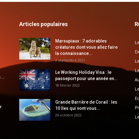
Articles populaires
R
Marsupiaux : 7 adorables
Le
créatures dont vous allez faire
Dé
la connaissance...
2 septembre 2021
Le
Le
Le Working Holiday Visa : le
...
passeport pour une année en...
Au
18 février 2022
Le
E
Grande Barrière de Corail : les
r
Pr
10 îles qui vont vous...
26 octobre 2022
Le