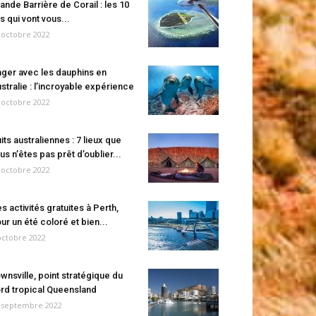
ande Barrière de Corail : les 10
es qui vont vous...
 octobre 2022
ger avec les dauphins en
stralie : l’incroyable expérience
 octobre 2022
its australiennes : 7 lieux que
us n’êtes pas prêt d’oublier...
 octobre 2022
s activités gratuites à Perth,
ur un été coloré et bien...
octobre 2022
wnsville, point stratégique du
rd tropical Queensland
 septembre 2022