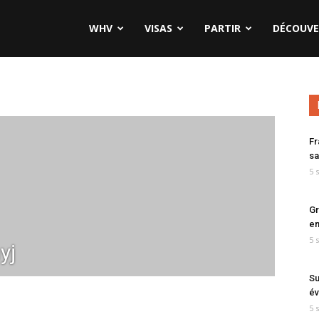
WHV
VISAS
PARTIR
DÉCOUVE
Fr
sa
5 
Gr
en
5 
yj
Su
év
5 