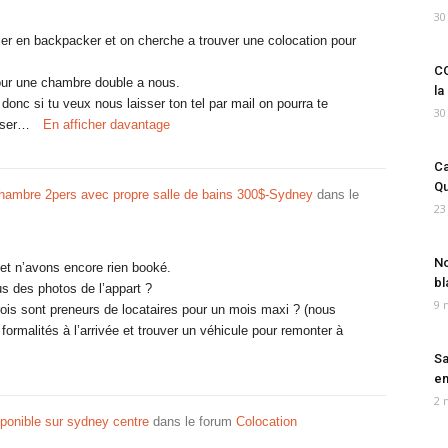
30
ier en backpacker et on cherche a trouver une colocation pour
CO
our une chambre double a nous.
la
onc si tu veux nous laisser ton tel par mail on pourra te
30
asser…
En afficher davantage
Ca
Qu
mbre 2pers avec propre salle de bains 300$-Sydney
dans le
23
No
et n’avons encore rien booké.
bl
s des photos de l’appart ?
9 
rois sont preneurs de locataires pour un mois maxi ? (nous
rmalités à l’arrivée et trouver un véhicule pour remonter à
Sa
em
2 
ponible sur sydney centre
dans le forum
Colocation