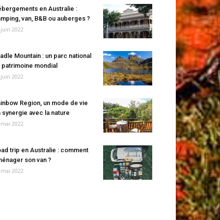
bergements en Australie :
mping, van, B&B ou auberges ?
 juin 2022
adle Mountain : un parc national
 patrimoine mondial
 juin 2022
inbow Region, un mode de vie
 synergie avec la nature
 mai 2022
ad trip en Australie : comment
énager son van ?
 mai 2022