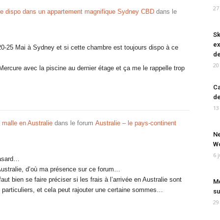
27
e dispo dans un appartement magnifique Sydney CBD
dans le
Sk
ex
0-25 Mai à Sydney et si cette chambre est toujours dispo à ce
de
20
Mercure avec la piscine au dernier étage et ça me le rappelle trop
Ca
de
13
malle en Australie
dans le forum
Australie – le pays-continent
Ne
Wo
6 
hasard…
Australie, d’où ma présence sur ce forum…
aut bien se faire préciser si les frais à l’arrivée en Australie sont
Mo
 particuliers, et cela peut rajouter une certaine sommes…
su
29