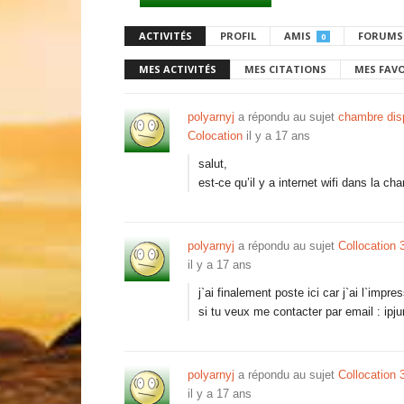
ACTIVITÉS
PROFIL
AMIS
FORUMS
0
MES ACTIVITÉS
MES CITATIONS
MES FAV
polyarnyj
a répondu au sujet
chambre disp
Colocation
il y a 17 ans
salut,
est-ce qu’il y a internet wifi dans la ch
polyarnyj
a répondu au sujet
Collocation
il y a 17 ans
j`ai finalement poste ici car j`ai l`im
si tu veux me contacter par email : ipj
polyarnyj
a répondu au sujet
Collocation
il y a 17 ans