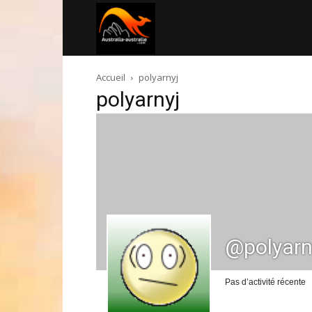
Australia-
Accueil
polyarnyj
australie.com
polyarnyj
@polyarn
Pas d’activité récente