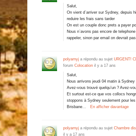
Salut,
On vient d`arriver sur Sydney, depuis h
reduire les frais sans tarder
On est un couple donc prets a payer p
Nous n`avons pas encore de telephone d
rappeler, sinon par email on devrait p
polyarnyj
a répondu au sujet
URGENT! Cha
forum
Colocation
il y a 17 ans
Salut,
Nous arrivons jeudi 04 matin à Sydney 
Avez-vous trouvé quelqu’un ? Avez-vou
Et surtout est-ce que vos collocs hong
stoppons à Sydney seulement pour les fo
Brisbane…
En afficher davantage
polyarnyj
a répondu au sujet
Chambre dis
il y a 17 ans