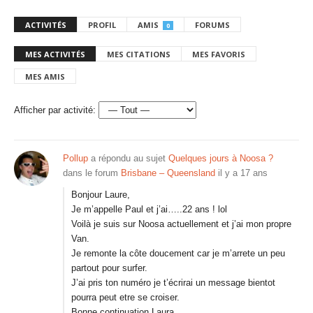
ACTIVITÉS
PROFIL
AMIS
FORUMS
0
MES ACTIVITÉS
MES CITATIONS
MES FAVORIS
MES AMIS
Afficher par activité:
Pollup
a répondu au sujet
Quelques jours à Noosa ?
dans le forum
Brisbane – Queensland
il y a 17 ans
Bonjour Laure,
Je m’appelle Paul et j’ai…..22 ans ! lol
Voilà je suis sur Noosa actuellement et j’ai mon propre
Van.
Je remonte la côte doucement car je m’arrete un peu
partout pour surfer.
J’ai pris ton numéro je t’écrirai un message bientot
pourra peut etre se croiser.
Bonne continuation Laura