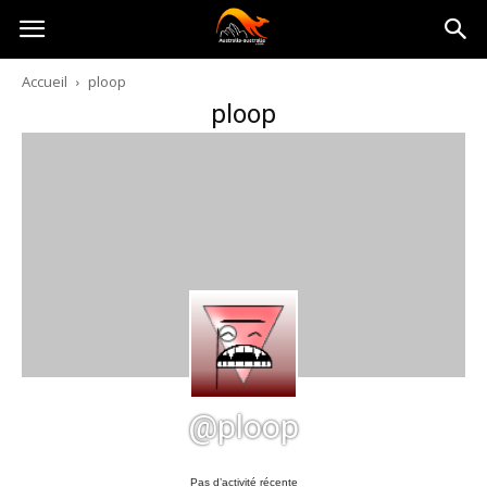
Australia-
Accueil
ploop
ploop
australie.com
@ploop
Pas d’activité récente