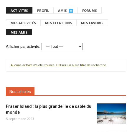
ACTIVITÉS
PROFIL
AMIS
FORUMS
0
MES ACTIVITÉS
MES CITATIONS
MES FAVORIS
MES AMIS
Afficher par activité:
Aucune activité n'a été trouvée. Utilisez un autre filtre de recherche.
Nos articles
Fraser Island : la plus grande île de sable du
monde
5 septembre 2023