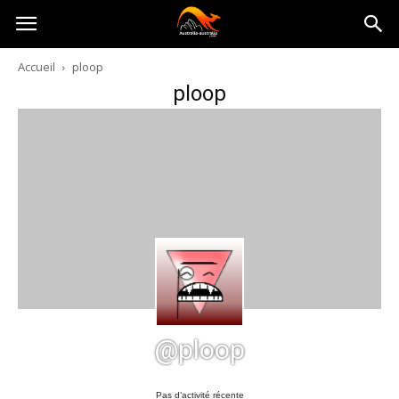
Australia-
Accueil
ploop
ploop
australie.com
@ploop
Pas d’activité récente