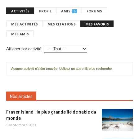
ACTIVITÉS
PROFIL
AMIS
FORUMS
0
MES ACTIVITÉS
MES CITATIONS
MES FAVORIS
MES AMIS
Afficher par activité:
Aucune activité n'a été trouvée. Utilisez un autre filtre de recherche.
Nos articles
Fraser Island : la plus grande île de sable du
monde
5 septembre 2023