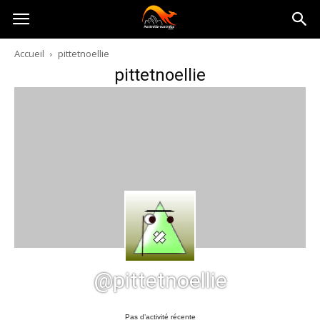
Australia-
Accueil
pittetnoellie
pittetnoellie
australie.com
@pittetnoellie
Pas d’activité récente