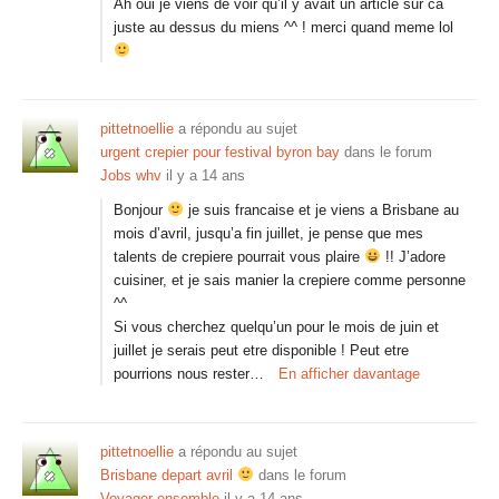
Ah oui je viens de voir qu’il y avait un article sur ca
juste au dessus du miens ^^ ! merci quand meme lol
pittetnoellie
a répondu au sujet
urgent crepier pour festival byron bay
dans le forum
Jobs whv
il y a 14 ans
Bonjour
je suis francaise et je viens a Brisbane au
mois d’avril, jusqu’a fin juillet, je pense que mes
talents de crepiere pourrait vous plaire
!! J’adore
cuisiner, et je sais manier la crepiere comme personne
^^
Si vous cherchez quelqu’un pour le mois de juin et
juillet je serais peut etre disponible ! Peut etre
pourrions nous rester…
En afficher davantage
pittetnoellie
a répondu au sujet
Brisbane depart avril
dans le forum
Voyager ensemble
il y a 14 ans