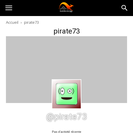
Australia-
Accueil
pirate73
pirate73
australie.com
@pirate73
Pas d’activité récente