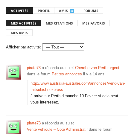
ACTIVITÉS
PROFIL
AMIS
FORUMS
0
MES ACTIVITÉS
MES CITATIONS
MES FAVORIS
MES AMIS
Afficher par activité:
pirate73
a répondu au sujet
Cherche van Perth urgent
dans le forum
Petites annonces
il y a 14 ans
http://www.australia-australie.com/annonces/vend-van-
mitsubishi-express
J arrive sur Perth dimanche 10 Fevrier si cela peut
vous interessez.
pirate73
a répondu au sujet
Vente véhicule – Côté Administratif
dans le forum