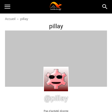
Australia-
Accueil
pillay
pillay
australie.com
@pillay
Pas d’activité récente