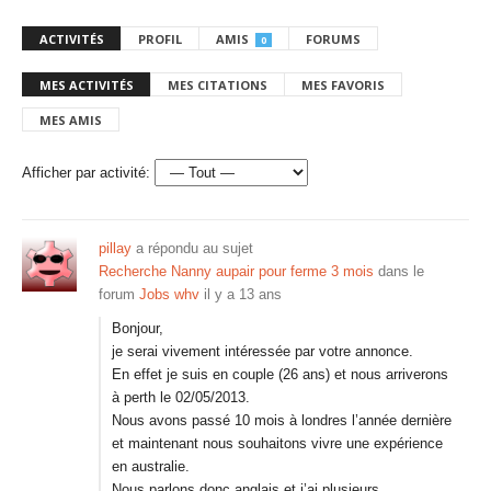
ACTIVITÉS
PROFIL
AMIS
FORUMS
0
MES ACTIVITÉS
MES CITATIONS
MES FAVORIS
MES AMIS
Afficher par activité:
pillay
a répondu au sujet
Recherche Nanny aupair pour ferme 3 mois
dans le
forum
Jobs whv
il y a 13 ans
Bonjour,
je serai vivement intéressée par votre annonce.
En effet je suis en couple (26 ans) et nous arriverons
à perth le 02/05/2013.
Nous avons passé 10 mois à londres l’année dernière
et maintenant nous souhaitons vivre une expérience
en australie.
Nous parlons donc anglais et j’ai plusieurs