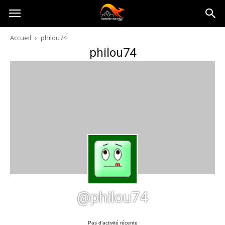
Australia-
Accueil
philou74
philou74
australie.com
@philou74
Pas d’activité récente