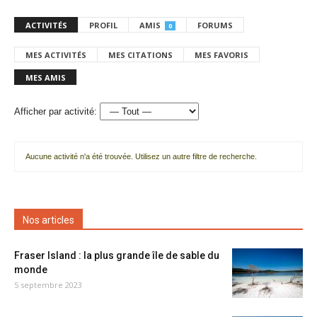
ACTIVITÉS
PROFIL
AMIS
FORUMS
0
MES ACTIVITÉS
MES CITATIONS
MES FAVORIS
MES AMIS
Afficher par activité:
Aucune activité n'a été trouvée. Utilisez un autre filtre de recherche.
Nos articles
Fraser Island : la plus grande île de sable du
monde
5 septembre 2023