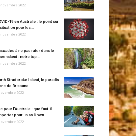
 novembre 2022
VID-19 en Australie : le point sur
 situation pour les...
 novembre 2022
scades à ne pas rater dans le
eensland : notre top...
 novembre 2022
rth Stradbroke Island, le paradis
anc de Brisbane
novembre 2022
c pour l’Australie : que faut-il
porter pour un an Down...
novembre 2022