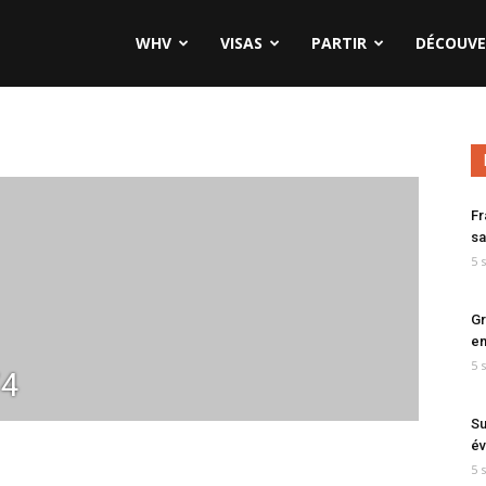
WHV
VISAS
PARTIR
DÉCOUVE
Fr
sa
5 
Gr
en
5 
74
Su
év
5 