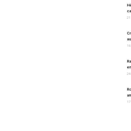
Hé
ca
21
Cr
au
16
Ra
en
24
Ro
am
17