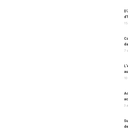
D’
d’
15
Ca
da
7 
L’
au
10
Ad
ac
3 
Su
de