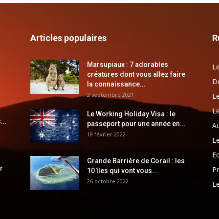
Articles populaires
R
Marsupiaux : 7 adorables
Le
créatures dont vous allez faire
Dé
la connaissance...
2 septembre 2021
Le
Le
Le Working Holiday Visa : le
...
passeport pour une année en...
Au
18 février 2022
Le
E
Grande Barrière de Corail : les
r
Pr
10 îles qui vont vous...
26 octobre 2022
Le