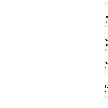
30
CO
la
30
Ca
Qu
23
No
bl
9 
Sa
em
2 