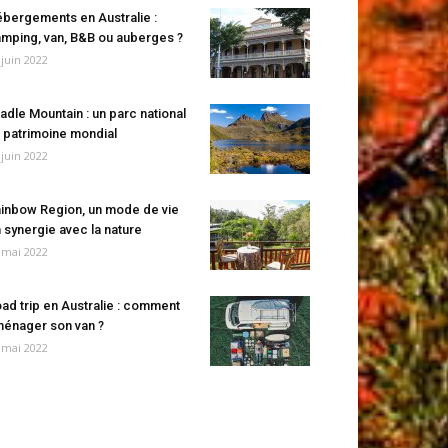
bergements en Australie :
mping, van, B&B ou auberges ?
 juin 2022
adle Mountain : un parc national
 patrimoine mondial
 juin 2022
inbow Region, un mode de vie
 synergie avec la nature
 mai 2022
ad trip en Australie : comment
énager son van ?
 mai 2022