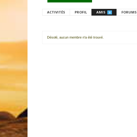
ACTIVITÉS
PROFIL
AMIS
FORUMS
0
Désolé, aucun membre n'a été trouvé.
Mes
amis