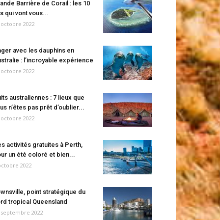
ande Barrière de Corail : les 10
es qui vont vous...
 octobre 2022
ger avec les dauphins en
stralie : l’incroyable expérience
 octobre 2022
its australiennes : 7 lieux que
us n’êtes pas prêt d’oublier...
 octobre 2022
s activités gratuites à Perth,
ur un été coloré et bien...
octobre 2022
wnsville, point stratégique du
rd tropical Queensland
 septembre 2022