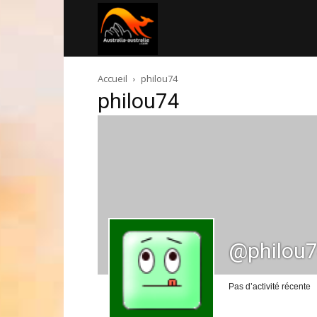
Australia-
Accueil
philou74
australie.com
philou74
@philou
Pas d’activité récente