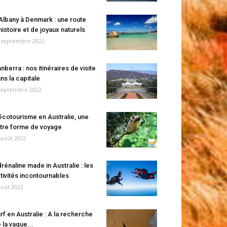
Albany à Denmark : une route
histoire et de joyaux naturels
 septembre 2022
nberra : nos itinéraires de visite
ns la capitale
septembre 2022
écotourisme en Australie, une
tre forme de voyage
 août 2022
rénaline made in Australie : les
tivités incontournables
août 2022
rf en Australie : A la recherche
 la vague...