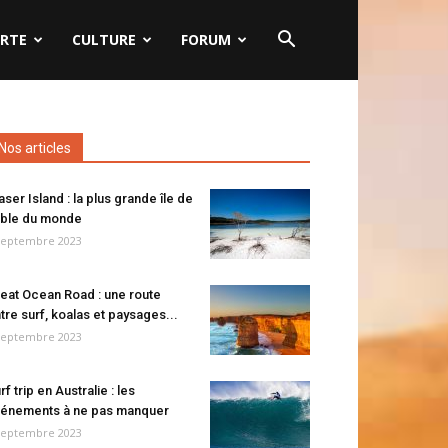
RTE
CULTURE
FORUM
Nos articles
aser Island : la plus grande île de
ble du monde
septembre 2023
eat Ocean Road : une route
tre surf, koalas et paysages...
septembre 2023
rf trip en Australie : les
énements à ne pas manquer
septembre 2023