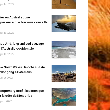
 juillet 2022
ier en Australie : une
périence que l’on vous conseille
...
 juillet 2022
pe Arid, le grand sud sauvage
 l’Australie occidentale
 juillet 2022
w South Wales : la côte sud de
llongong à Batemans...
juillet 2022
ntgomery Reef : lieu iconique
r la côte du Kimberley
 juin 2022