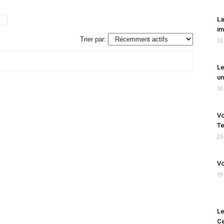
La
im
Trier par:
12
Le
un
10
Vo
Te
25
Vo
19
Le
Ce