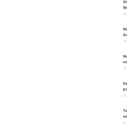
Gr
îl
26
Na
Au
19
Nu
vo
12
De
po
5 
To
no
21