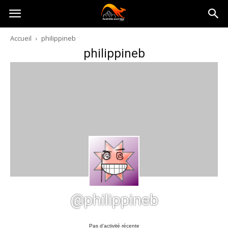
Australia-
Accueil
philippineb
philippineb
australie.com
@philippineb
Pas d’activité récente