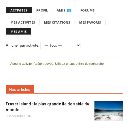
ACTIVITÉS
PROFIL
AMIS
FORUMS
0
MES ACTIVITÉS
MES CITATIONS
MES FAVORIS
MES AMIS
Afficher par activité:
Aucune activité n'a été trouvée. Utilisez un autre filtre de recherche.
Nos articles
Fraser Island : la plus grande île de sable du
monde
5 septembre 2023