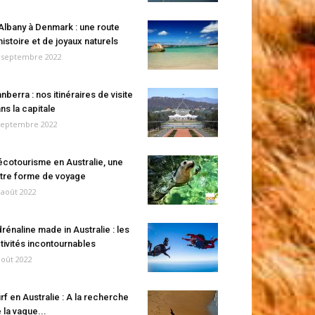
Albany à Denmark : une route
histoire et de joyaux naturels
 septembre 2022
nberra : nos itinéraires de visite
ns la capitale
septembre 2022
écotourisme en Australie, une
tre forme de voyage
 août 2022
rénaline made in Australie : les
tivités incontournables
août 2022
rf en Australie : A la recherche
 la vague...