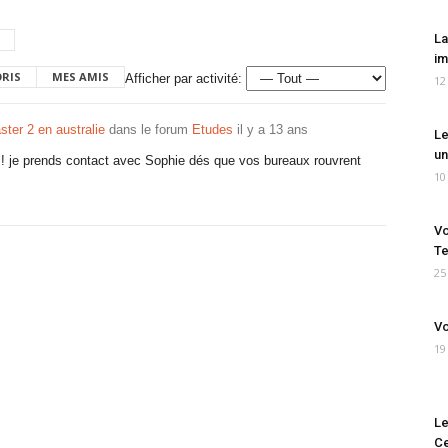
La
im
ORIS
MES AMIS
Afficher par activité:
12
ster 2 en australie
dans le forum
Etudes
il y a 13 ans
Le
un
e ! je prends contact avec Sophie dés que vos bureaux rouvrent
10
Vo
Te
25
Vo
19
Le
Ce