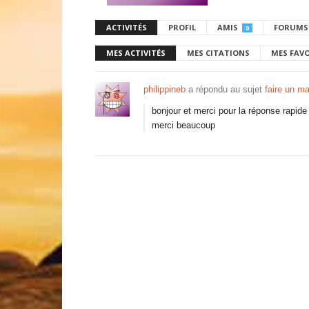
ACTIVITÉS
PROFIL
AMIS
FORUMS
0
MES ACTIVITÉS
MES CITATIONS
MES FAV
philippineb
a répondu au sujet
faire un ma
bonjour et merci pour la réponse rapid
merci beaucoup