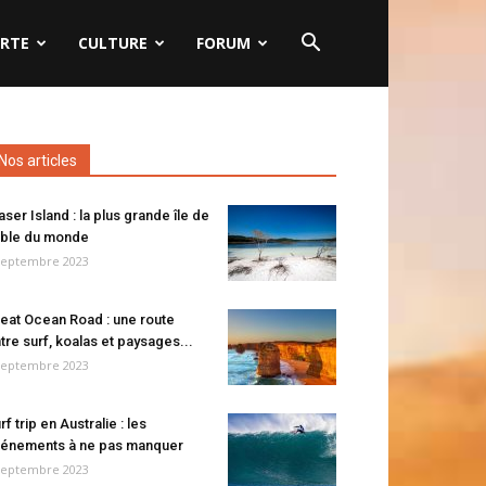
RTE
CULTURE
FORUM
Nos articles
aser Island : la plus grande île de
ble du monde
septembre 2023
eat Ocean Road : une route
tre surf, koalas et paysages...
septembre 2023
rf trip en Australie : les
énements à ne pas manquer
septembre 2023