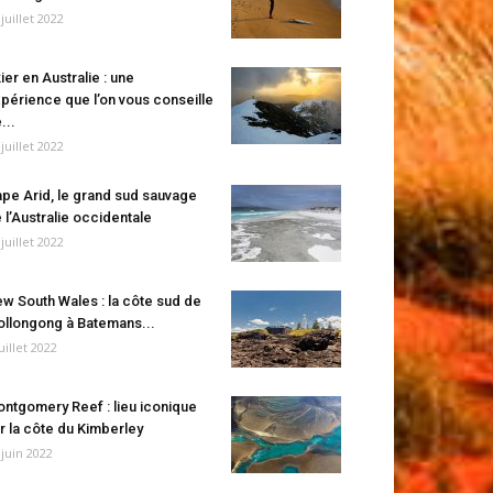
 juillet 2022
ier en Australie : une
périence que l’on vous conseille
...
 juillet 2022
pe Arid, le grand sud sauvage
 l’Australie occidentale
 juillet 2022
w South Wales : la côte sud de
llongong à Batemans...
juillet 2022
ntgomery Reef : lieu iconique
r la côte du Kimberley
 juin 2022