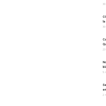
30
CO
la
30
Ca
Qu
23
No
bl
9 
Sa
em
2 