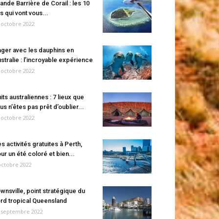
ande Barrière de Corail : les 10
es qui vont vous...
 octobre 2022
ger avec les dauphins en
stralie : l’incroyable expérience
 octobre 2022
its australiennes : 7 lieux que
us n’êtes pas prêt d’oublier...
 octobre 2022
s activités gratuites à Perth,
ur un été coloré et bien...
octobre 2022
wnsville, point stratégique du
rd tropical Queensland
 septembre 2022