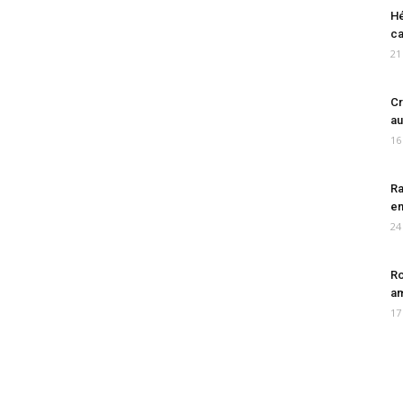
Hé
ca
21
Cr
au
16
Ra
en
24
Ro
am
17