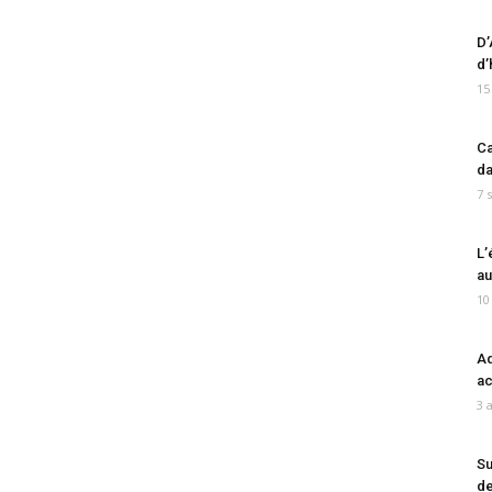
D’
d’
15
Ca
da
7 
L’
au
10
Ad
ac
3 
Su
de