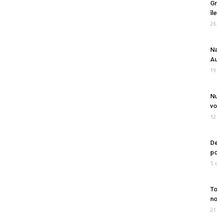
Gr
îl
26
Na
Au
19
Nu
vo
12
De
po
5 
To
no
21