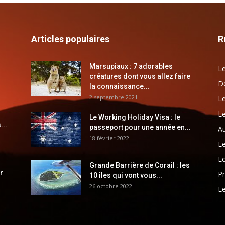
Articles populaires
R
Marsupiaux : 7 adorables
Le
créatures dont vous allez faire
Dé
la connaissance...
2 septembre 2021
Le
Le
Le Working Holiday Visa : le
...
passeport pour une année en...
Au
18 février 2022
Le
E
Grande Barrière de Corail : les
r
Pr
10 îles qui vont vous...
26 octobre 2022
Le