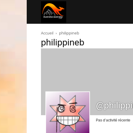
Australia-
Accueil
philippineb
australie.com
philippineb
@philipp
Pas d’activité récente