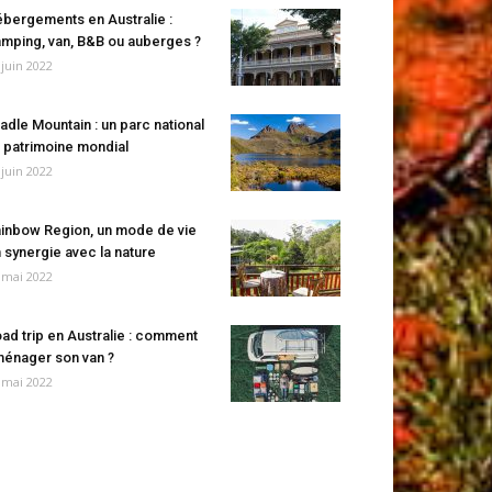
bergements en Australie :
mping, van, B&B ou auberges ?
 juin 2022
adle Mountain : un parc national
 patrimoine mondial
 juin 2022
inbow Region, un mode de vie
 synergie avec la nature
 mai 2022
ad trip en Australie : comment
énager son van ?
 mai 2022