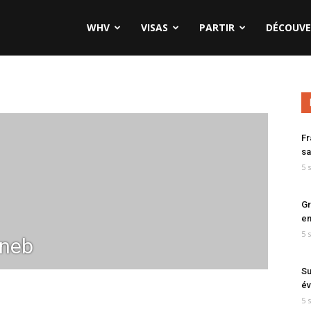
WHV
VISAS
PARTIR
DÉCOUVE
Fr
sa
5 
Gr
en
5 
ineb
Su
év
5 