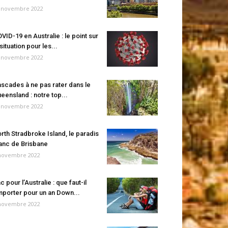
 novembre 2022
VID-19 en Australie : le point sur
 situation pour les...
 novembre 2022
scades à ne pas rater dans le
eensland : notre top...
 novembre 2022
rth Stradbroke Island, le paradis
anc de Brisbane
novembre 2022
c pour l’Australie : que faut-il
porter pour un an Down...
novembre 2022