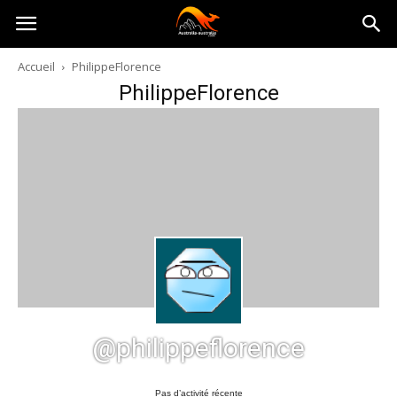
Australia-
Accueil
PhilippeFlorence
PhilippeFlorence
australie.com
@philippeflorence
Pas d’activité récente