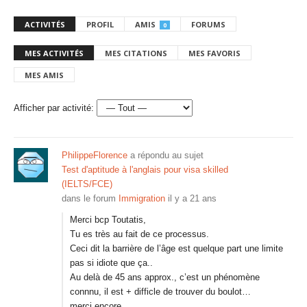
ACTIVITÉS
PROFIL
AMIS
FORUMS
0
MES ACTIVITÉS
MES CITATIONS
MES FAVORIS
MES AMIS
Afficher par activité:
PhilippeFlorence
a répondu au sujet
Test d'aptitude à l'anglais pour visa skilled
(IELTS/FCE)
dans le forum
Immigration
il y a 21 ans
Merci bcp Toutatis,
Tu es très au fait de ce processus.
Ceci dit la barrière de l’âge est quelque part une limite
pas si idiote que ça..
Au delà de 45 ans approx., c’est un phénomène
connnu, il est + difficle de trouver du boulot…
merci encore