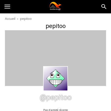
Australia-
Accueil
pepitoo
pepitoo
australie.com
@pepitoo
Pas d’activité récente