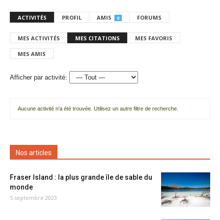
ACTIVITÉS
PROFIL
AMIS
FORUMS
0
MES ACTIVITÉS
MES CITATIONS
MES FAVORIS
MES AMIS
Afficher par activité:
Aucune activité n'a été trouvée. Utilisez un autre filtre de recherche.
Nos articles
Fraser Island : la plus grande île de sable du
monde
5 septembre 2023