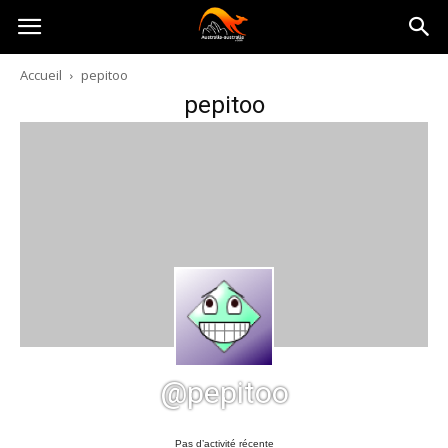
Australia-
Accueil
pepitoo
pepitoo
australie.com
@pepitoo
Pas d’activité récente