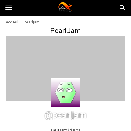
Australia-
Accueil
PearlJam
PearlJam
australie.com
@pearljam
Pas d’activité récente