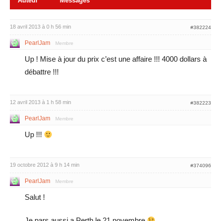
Auteur
Messages
18 avril 2013 à 0 h 56 min
#382224
PearlJam
Membre
Up ! Mise à jour du prix c’est une affaire !!! 4000 dollars à
débattre !!!
12 avril 2013 à 1 h 58 min
#382223
PearlJam
Membre
Up !!!
19 octobre 2012 à 9 h 14 min
#374096
PearlJam
Membre
Salut !
Je pars aussi a Perth le 21 novembre