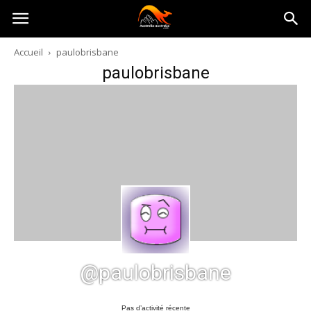
Australia-
Accueil
paulobrisbane
paulobrisbane
australie.com
@paulobrisbane
Pas d’activité récente