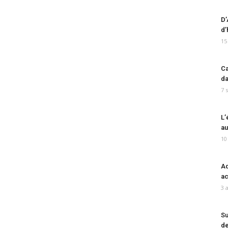
D’
d’
15
Ca
da
7 
L’
au
10
Ad
ac
3 
Su
de