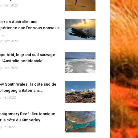
 juillet 2022
ier en Australie : une
périence que l’on vous conseille
...
 juillet 2022
pe Arid, le grand sud sauvage
 l’Australie occidentale
 juillet 2022
w South Wales : la côte sud de
llongong à Batemans...
juillet 2022
ntgomery Reef : lieu iconique
r la côte du Kimberley
 juin 2022