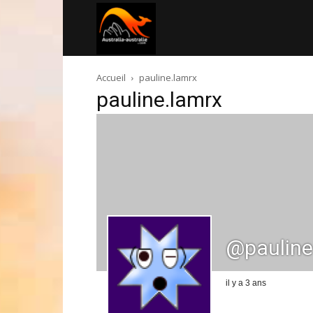
Australia-
Accueil
pauline.lamrx
australie.com
pauline.lamrx
@paulin
il y a 3 ans