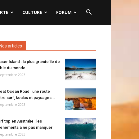
RTE
CULTURE
FORUM
Nos articles
aser Island : la plus grande île de
ble du monde
septembre 2023
eat Ocean Road : une route
tre surf, koalas et paysages...
septembre 2023
rf trip en Australie : les
énements à ne pas manquer
septembre 2023