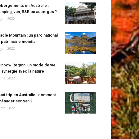
bergements en Australie :
mping, van, B&B ou auberges ?
 juin 2022
adle Mountain : un parc national
 patrimoine mondial
 juin 2022
inbow Region, un mode de vie
 synergie avec la nature
 mai 2022
ad trip en Australie : comment
énager son van ?
 mai 2022