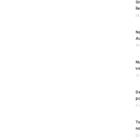
Gr
îl
26
Na
Au
19
Nu
vo
12
De
po
5 
To
no
21