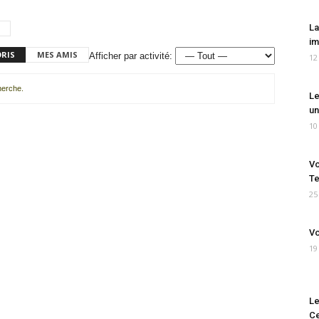
La
im
ORIS
MES AMIS
Afficher par activité:
12
cherche.
Le
un
10
Vo
Te
25
Vo
19
Le
Ce