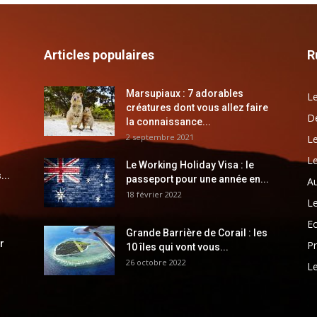
Articles populaires
R
Marsupiaux : 7 adorables
Le
créatures dont vous allez faire
Dé
la connaissance...
2 septembre 2021
Le
Le
Le Working Holiday Visa : le
...
passeport pour une année en...
Au
18 février 2022
Le
E
Grande Barrière de Corail : les
r
Pr
10 îles qui vont vous...
26 octobre 2022
Le