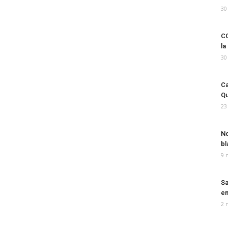
30
CO
la
30
Ca
Qu
23
No
bl
9 
Sa
em
2 