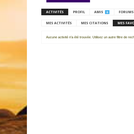
ACTIVITÉS
PROFIL
AMIS
FORUMS
0
MES ACTIVITÉS
MES CITATIONS
MES FAV
Aucune activité n'a été trouvée. Utilisez un autre filtre de re