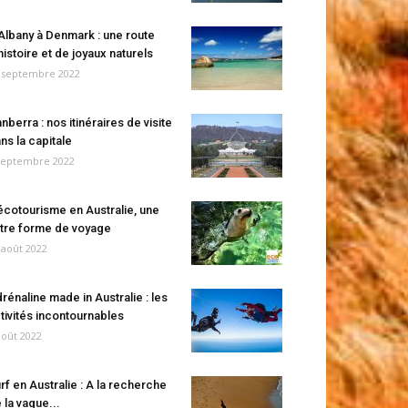
Albany à Denmark : une route
histoire et de joyaux naturels
 septembre 2022
nberra : nos itinéraires de visite
ns la capitale
septembre 2022
écotourisme en Australie, une
tre forme de voyage
 août 2022
rénaline made in Australie : les
tivités incontournables
août 2022
rf en Australie : A la recherche
 la vague...