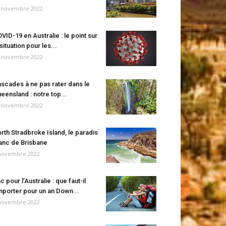
 novembre 2022
VID-19 en Australie : le point sur
 situation pour les...
 novembre 2022
scades à ne pas rater dans le
eensland : notre top...
 novembre 2022
rth Stradbroke Island, le paradis
anc de Brisbane
novembre 2022
c pour l’Australie : que faut-il
porter pour un an Down...
novembre 2022