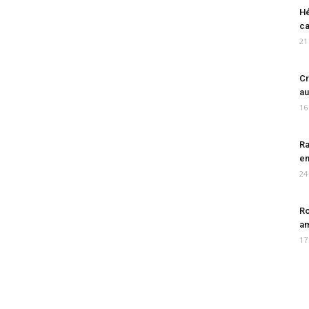
Hé
ca
21
Cr
au
16
Ra
en
24
Ro
am
17