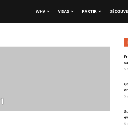
WHV
VISAS
PARTIR
DÉCOUVE
Fr
sa
5 
Gr
en
5 
e1
Su
év
5 