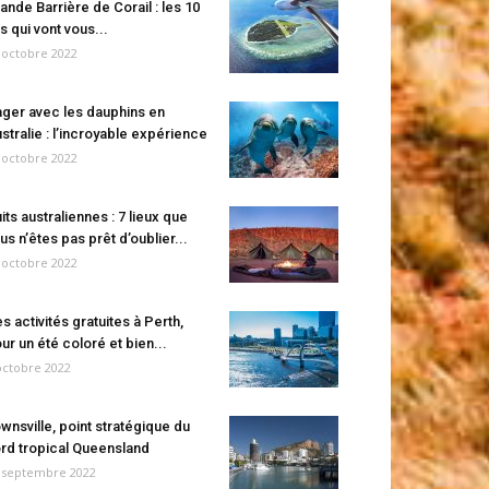
ande Barrière de Corail : les 10
es qui vont vous...
 octobre 2022
ger avec les dauphins en
stralie : l’incroyable expérience
 octobre 2022
its australiennes : 7 lieux que
us n’êtes pas prêt d’oublier...
 octobre 2022
s activités gratuites à Perth,
ur un été coloré et bien...
octobre 2022
wnsville, point stratégique du
rd tropical Queensland
 septembre 2022