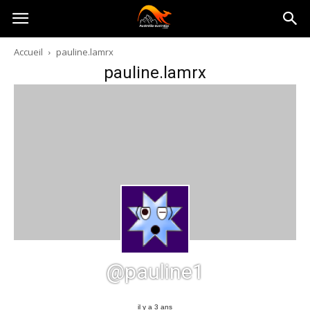
Australia-
Accueil
pauline.lamrx
pauline.lamrx
australie.com
@pauline1
il y a 3 ans