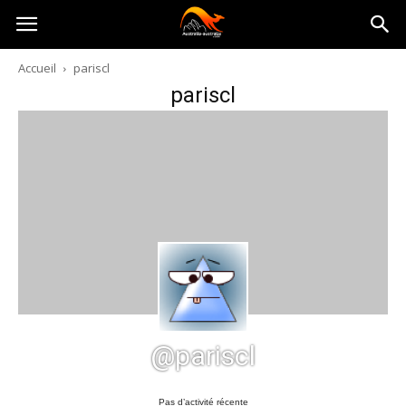
Australia-
Accueil
pariscl
pariscl
australie.com
@pariscl
Pas d’activité récente