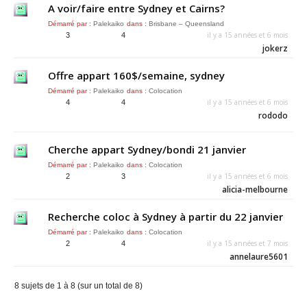
A voir/faire entre Sydney et Cairns?
Démarré par :
Palekaiko
dans :
Brisbane – Queensland
il y a 15 années et 6 mois
3
4
jokerz
Offre appart 160$/semaine, sydney
Démarré par :
Palekaiko
dans :
Colocation
il y a 15 années et 6 mois
4
4
rododo
Cherche appart Sydney/bondi 21 janvier
Démarré par :
Palekaiko
dans :
Colocation
il y a 15 années et 6 mois
2
3
alicia-melbourne
Recherche coloc à Sydney à partir du 22 janvier
Démarré par :
Palekaiko
dans :
Colocation
il y a 15 années et 7 mois
2
4
annelaure5601
8 sujets de 1 à 8 (sur un total de 8)