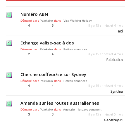
Numéro ABN
Démarré par :
Palekaiko
dans :
Visa Working Holiday
il y a 15 années et 4 mois
4
8
axi
Echange valise-sac à dos
Démarré par :
Palekaiko
dans :
Petites annonces
il y a 15 années et 4 mois
2
4
Palekaiko
Cherche coiffeur/se sur Sydney
Démarré par :
Palekaiko
dans :
Petites annonces
il y a 15 années et 4 mois
4
4
Synthia
Amende sur les routes australiennes
Démarré par :
Palekaiko
dans :
Australie – le pays-continent
il y a 15 années et 5 mois
3
3
Geoffrey31