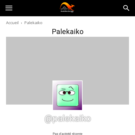
Australia-
Accueil
Palekaiko
Palekaiko
australie.com
@palekaiko
Pas d’activité récente