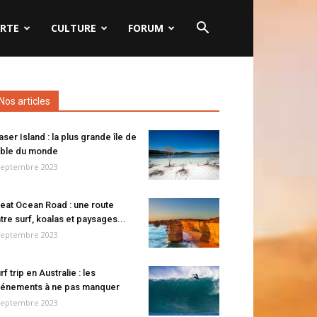
RTE
CULTURE
FORUM
Nos articles
aser Island : la plus grande île de
ble du monde
septembre 2023
eat Ocean Road : une route
tre surf, koalas et paysages...
septembre 2023
rf trip en Australie : les
énements à ne pas manquer
septembre 2023