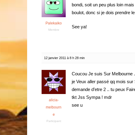
bondi, soit un peu plus loin ma
boulot, donc si je dois prendre le
Palekaiko
See ya!
Membre
12 janvier 2011 à 8 h 28 min
Coucou Je suis Sur Melbourne .
je Veux aller passé qq mois sur 
demande d’etre 2 .. tu peux Faire
tkt Jss Sympa ! mdr
alicia-
see u
melbourn
e
Participant