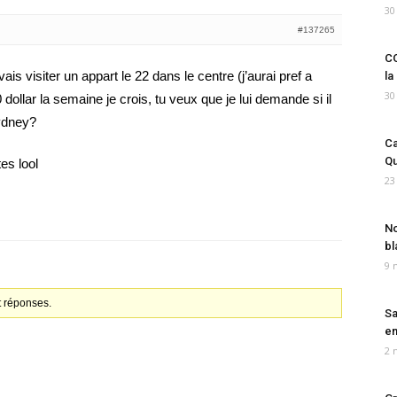
30
#137265
CO
vais visiter un appart le 22 dans le centre (j’aurai pref a
la
30
 dollar la semaine je crois, tu veux que je lui demande si il
Sydney?
Ca
Qu
es lool
23
No
bl
9 
t réponses.
Sa
em
2 