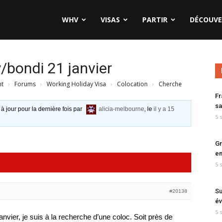
WHV
VISAS
PARTIR
DÉCOUVE
/bondi 21 janvier
nt
›
Forums
›
Working Holiday Visa
›
Colocation
›
Cherche
Fr
sa
 à jour pour la dernière fois par
alicia-melbourne
, le
il y a 15
5 
Gr
en
5 
Su
#20138
év
5 
janvier, je suis à la recherche d’une coloc. Soit près de