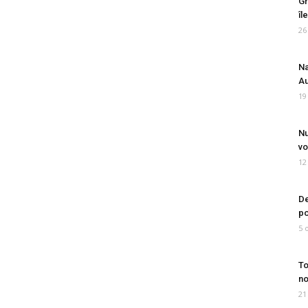
Gr
îl
26
Na
Au
19
Nu
vo
12
De
po
5 
To
no
21