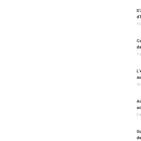
D’
d’
15
Ca
da
7 
L’
au
10
Ad
ac
3 
Su
de