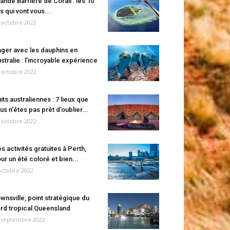
ande Barrière de Corail : les 10
es qui vont vous...
 octobre 2022
ger avec les dauphins en
stralie : l’incroyable expérience
 octobre 2022
its australiennes : 7 lieux que
us n’êtes pas prêt d’oublier...
 octobre 2022
s activités gratuites à Perth,
ur un été coloré et bien...
octobre 2022
wnsville, point stratégique du
rd tropical Queensland
 septembre 2022