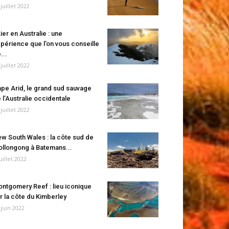
 juillet 2022
ier en Australie : une
périence que l’on vous conseille
...
 juillet 2022
pe Arid, le grand sud sauvage
 l’Australie occidentale
 juillet 2022
w South Wales : la côte sud de
llongong à Batemans...
juillet 2022
ntgomery Reef : lieu iconique
r la côte du Kimberley
 juin 2022