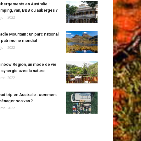
bergements en Australie :
mping, van, B&B ou auberges ?
 juin 2022
adle Mountain : un parc national
 patrimoine mondial
 juin 2022
inbow Region, un mode de vie
 synergie avec la nature
 mai 2022
ad trip en Australie : comment
énager son van ?
 mai 2022