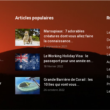
Articles populaires
R
Marsupiaux : 7 adorables
Le
créatures dont vous allez faire
Dé
la connaissance...
2 septembre 2021
Le
Le
Le Working Holiday Visa : le
...
passeport pour une année en...
Au
18 février 2022
Le
E
Grande Barrière de Corail : les
r
Pr
10 îles qui vont vous...
26 octobre 2022
Le