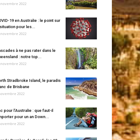
 novembre 2022
VID-19 en Australie : le point sur
 situation pour les...
 novembre 2022
scades à ne pas rater dans le
eensland : notre top...
 novembre 2022
rth Stradbroke Island, le paradis
anc de Brisbane
novembre 2022
c pour l’Australie : que faut-il
porter pour un an Down...
novembre 2022