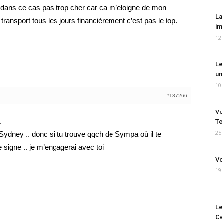
is dans ce cas pas trop cher car ca m’eloigne de mon
La
 transport tous les jours financièrement c’est pas le top.
im
12
Le
un
10
#137266
Vo
.
Te
25
Sydney .. donc si tu trouve qqch de Sympa où il te
 signe .. je m’engagerai avec toi
Vo
19
Le
Ce