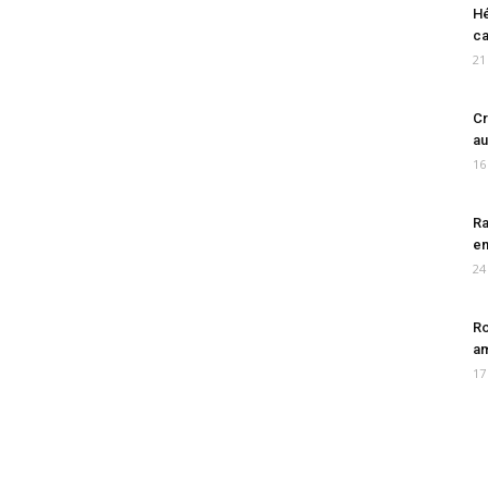
Hé
ca
21
Cr
au
16
Ra
en
24
Ro
am
17