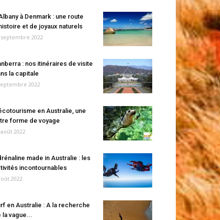
Albany à Denmark : une route
histoire et de joyaux naturels
 septembre 2022
nberra : nos itinéraires de visite
ns la capitale
septembre 2022
écotourisme en Australie, une
tre forme de voyage
 août 2022
rénaline made in Australie : les
tivités incontournables
août 2022
rf en Australie : A la recherche
 la vague...