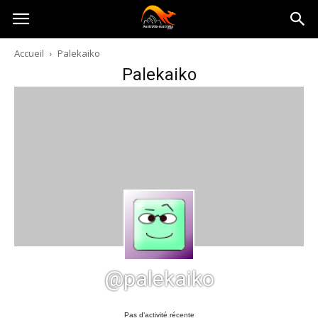
Australia-
Accueil
Palekaiko
Palekaiko
australie.com
@palekaiko
Pas d’activité récente