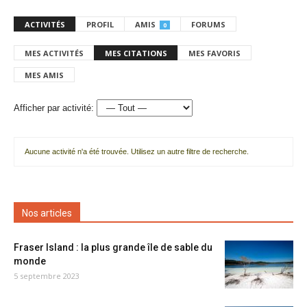
ACTIVITÉS
PROFIL
AMIS
FORUMS
0
MES ACTIVITÉS
MES CITATIONS
MES FAVORIS
MES AMIS
Afficher par activité:
Aucune activité n'a été trouvée. Utilisez un autre filtre de recherche.
Nos articles
Fraser Island : la plus grande île de sable du
monde
5 septembre 2023