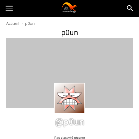
Australia-
Accueil
p0un
p0un
australie.com
@p0un
Pas d’activité récente