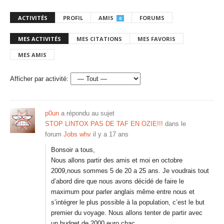
ACTIVITÉS
PROFIL
AMIS
FORUMS
0
MES ACTIVITÉS
MES CITATIONS
MES FAVORIS
MES AMIS
Afficher par activité:
p0un
a répondu au sujet
STOP LINTOX PAS DE TAF EN OZIE!!!
dans le
forum
Jobs whv
il y a 17 ans
Bonsoir a tous,
Nous allons partir des amis et moi en octobre
2009,nous sommes 5 de 20 a 25 ans. Je voudrais tout
d’abord dire que nous avons décidé de faire le
maximum pour parler anglais même entre nous et
s’intégrer le plus possible à la population, c’est le but
premier du voyage. Nous allons tenter de partir avec
un budget de 2000 euro chac…