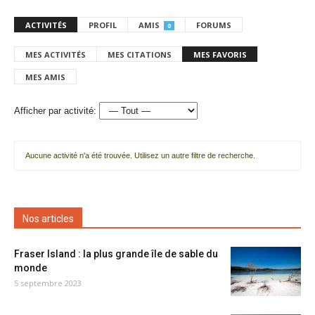
ACTIVITÉS
PROFIL
AMIS
FORUMS
0
MES ACTIVITÉS
MES CITATIONS
MES FAVORIS
MES AMIS
Afficher par activité:
Aucune activité n'a été trouvée. Utilisez un autre filtre de recherche.
Nos articles
Fraser Island : la plus grande île de sable du
monde
5 septembre 2023