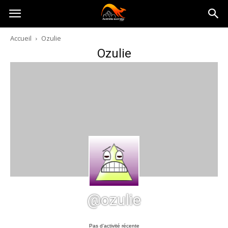
Australia-
Accueil
Ozulie
Ozulie
australie.com
@ozulie
Pas d’activité récente