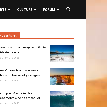
RTE
CULTURE
FORUM
Nos articles
aser Island : la plus grande île de
ble du monde
septembre 2023
eat Ocean Road : une route
tre surf, koalas et paysages...
septembre 2023
rf trip en Australie : les
énements à ne pas manquer
septembre 2023