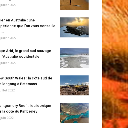
 juillet 2022
ier en Australie : une
périence que l’on vous conseille
...
 juillet 2022
pe Arid, le grand sud sauvage
 l’Australie occidentale
 juillet 2022
w South Wales : la côte sud de
llongong à Batemans...
juillet 2022
ntgomery Reef : lieu iconique
r la côte du Kimberley
 juin 2022