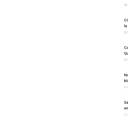
30
CO
la
30
Ca
Qu
23
No
bl
9 
Sa
em
2 