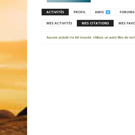
ACTIVITÉS
PROFIL
AMIS
FORUMS
0
MES ACTIVITÉS
MES CITATIONS
MES FAV
Aucune activité n'a été trouvée. Utilisez un autre filtre de re