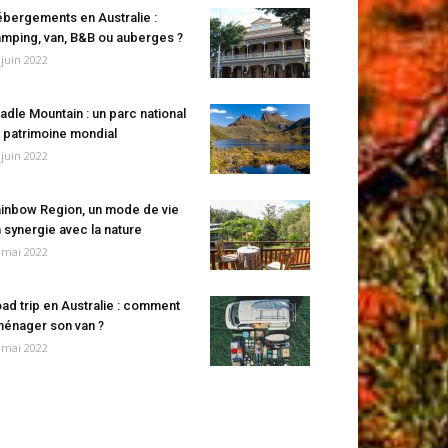
bergements en Australie :
mping, van, B&B ou auberges ?
 juin 2022
adle Mountain : un parc national
 patrimoine mondial
 juin 2022
inbow Region, un mode de vie
 synergie avec la nature
 mai 2022
ad trip en Australie : comment
énager son van ?
 mai 2022