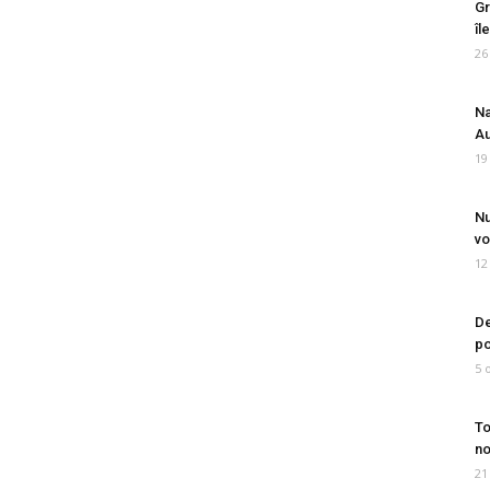
Gr
îl
26
Na
Au
19
Nu
vo
12
De
po
5 
To
no
21