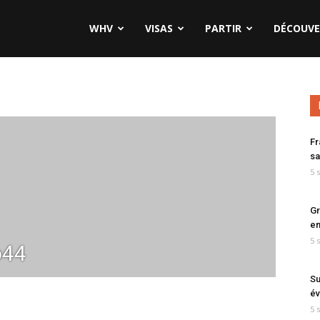
WHV
VISAS
PARTIR
DÉCOUVE
Fr
sa
5 
Gr
en
5 
o44
Su
év
5 