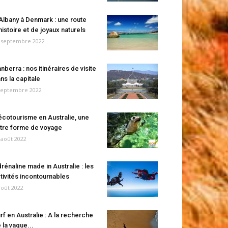
Albany à Denmark : une route
histoire et de joyaux naturels
 septembre 2022
nberra : nos itinéraires de visite
ns la capitale
septembre 2022
écotourisme en Australie, une
tre forme de voyage
 août 2022
rénaline made in Australie : les
tivités incontournables
août 2022
rf en Australie : A la recherche
 la vague...