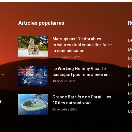
Articles populaires
R
Marsupiaux : 7 adorables
Le
créatures dont vous allez faire
Dé
la connaissance...
2 septembre 2021
Le
Le
Le Working Holiday Visa : le
...
passeport pour une année en...
Au
18 février 2022
Le
E
Grande Barrière de Corail : les
r
Pr
10 îles qui vont vous...
26 octobre 2022
Le