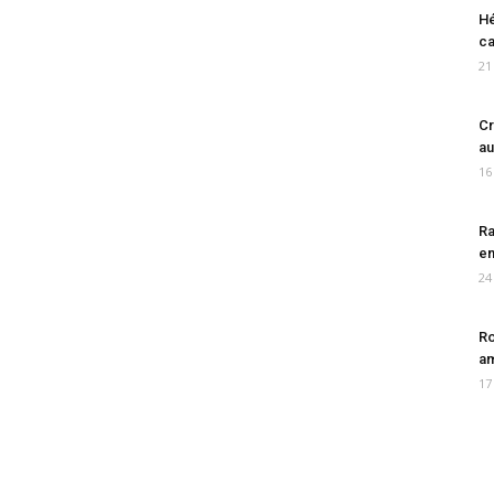
Hé
ca
21
Cr
au
16
Ra
en
24
Ro
am
17