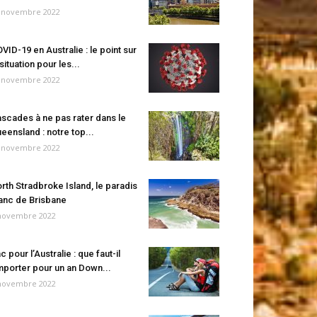
 novembre 2022
VID-19 en Australie : le point sur
 situation pour les...
 novembre 2022
scades à ne pas rater dans le
eensland : notre top...
 novembre 2022
rth Stradbroke Island, le paradis
anc de Brisbane
novembre 2022
c pour l’Australie : que faut-il
porter pour un an Down...
novembre 2022