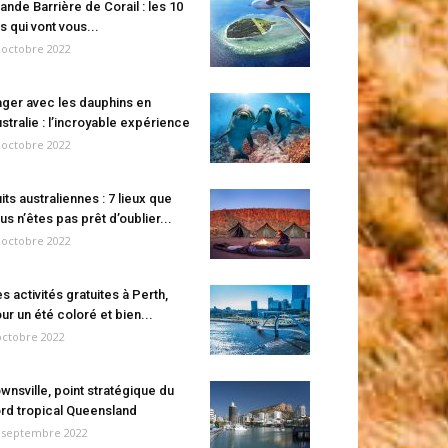
ande Barrière de Corail : les 10
es qui vont vous...
 octobre 2022
ger avec les dauphins en
stralie : l’incroyable expérience
 octobre 2022
its australiennes : 7 lieux que
us n’êtes pas prêt d’oublier...
 octobre 2022
s activités gratuites à Perth,
ur un été coloré et bien...
octobre 2022
wnsville, point stratégique du
rd tropical Queensland
 septembre 2022