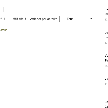
La
im
ORIS
MES AMIS
Afficher par activité:
12
cherche.
Le
un
10
Vo
Te
25
Vo
19
Le
Ce