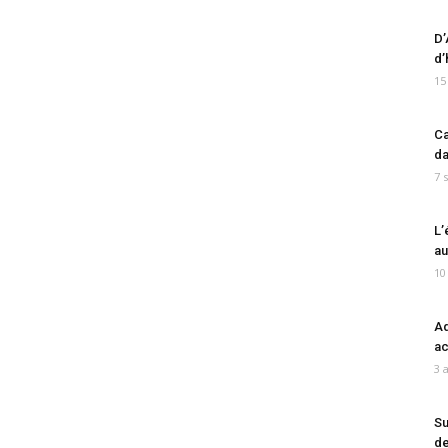
D’
d’
15
Ca
da
7 
L’
au
10
Ad
ac
3 
Su
de