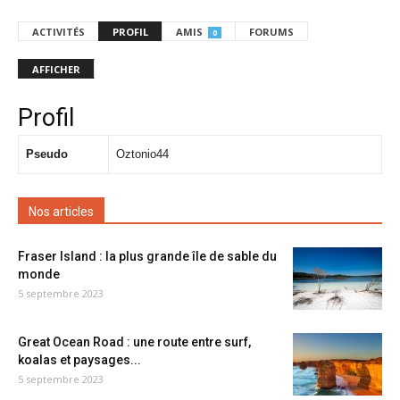
ACTIVITÉS
PROFIL
AMIS
FORUMS
0
AFFICHER
Profil
Pseudo
Oztonio44
Nos articles
Fraser Island : la plus grande île de sable du
monde
5 septembre 2023
Great Ocean Road : une route entre surf,
koalas et paysages...
5 septembre 2023