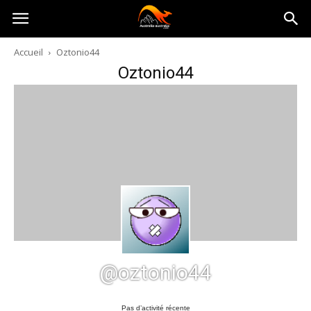
Australia-
Accueil
Oztonio44
Oztonio44
australie.com
@oztonio44
Pas d’activité récente