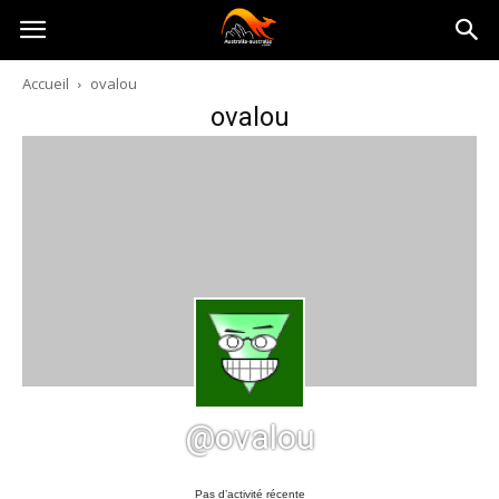
Australia-
Accueil
ovalou
ovalou
australie.com
@ovalou
Pas d’activité récente