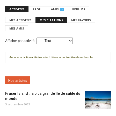
ACTIVITÉS
PROFIL
AMIS
FORUMS
0
MES ACTIVITÉS
MES CITATIONS
MES FAVORIS
MES AMIS
Afficher par activité:
Aucune activité n'a été trouvée. Utilisez un autre filtre de recherche.
Nos articles
Fraser Island : la plus grande île de sable du
monde
5 septembre 2023