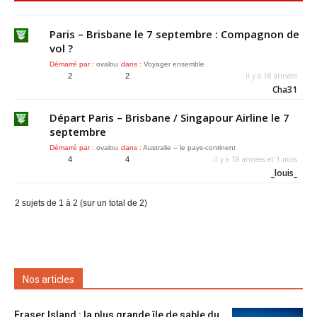
Paris – Brisbane le 7 septembre : Compagnon de
vol ?
Démarré par :
ovalou
dans :
Voyager ensemble
il y a 18 années
2
2
Cha31
Départ Paris – Brisbane / Singapour Airline le 7
septembre
Démarré par :
ovalou
dans :
Australie – le pays-continent
il y a 18 années et 1 mois
4
4
_louis_
2 sujets de 1 à 2 (sur un total de 2)
Nos articles
Fraser Island : la plus grande île de sable du