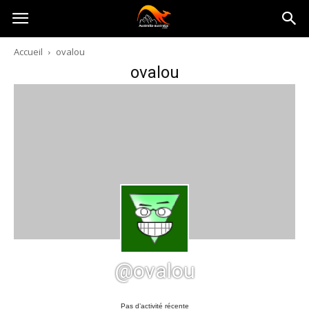
Australia-
Accueil
ovalou
ovalou
australie.com
@ovalou
Pas d’activité récente